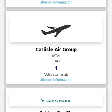
Ulteriori informazioni
Carlisle Air Group
IATA:
ICAO:
1
Voli settimanali
Ulteriori informazioni