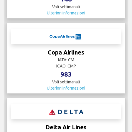
Voli settimanali
Ulteriori informazioni
Copa Airlines
IATA: CM
ICAO: CMP
983
Voli settimanali
Ulteriori informazioni
Delta Air Lines