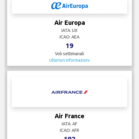
Air Europa
IATA: UX
ICAO: AEA
19
Voli settimanali
Ulteriori informazioni
Air France
IATA: AF
ICAO: AFR
192