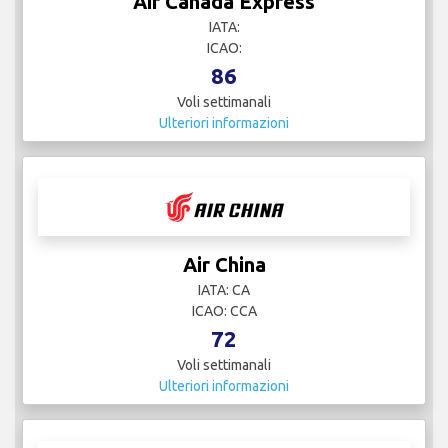
Air Canada Express
IATA:
ICAO:
86
Voli settimanali
Ulteriori informazioni
Air China
IATA: CA
ICAO: CCA
72
Voli settimanali
Ulteriori informazioni