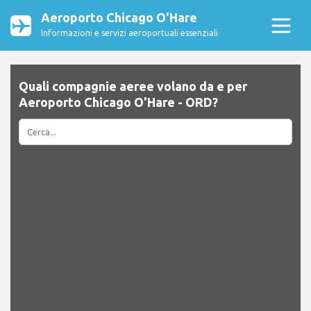
Aeroporto Chicago O'Hare
Informazioni e servizi aeroportuali essenziali
Quali compagnie aeree volano da e per
Aeroporto Chicago O'Hare - ORD?