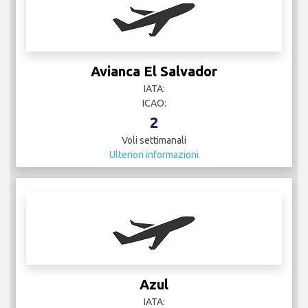
Avianca El Salvador
IATA:
ICAO:
2
Voli settimanali
Ulteriori informazioni
Azul
IATA: