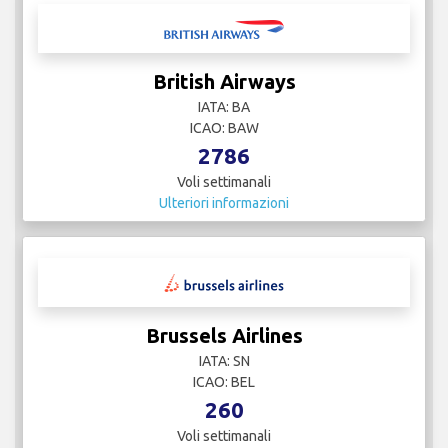
British Airways
IATA: BA
ICAO: BAW
2786
Voli settimanali
Ulteriori informazioni
Brussels Airlines
IATA: SN
ICAO: BEL
260
Voli settimanali