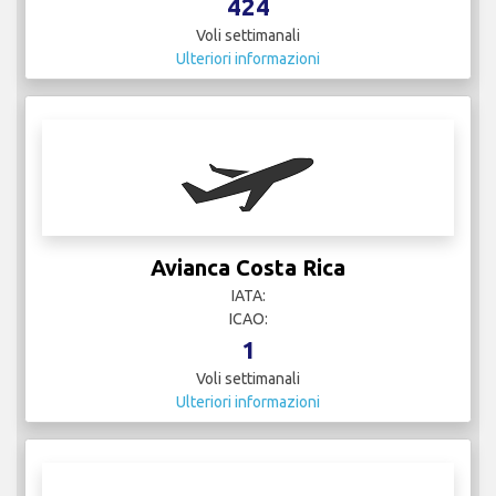
424
Voli settimanali
Ulteriori informazioni
Avianca Costa Rica
IATA:
ICAO:
1
Voli settimanali
Ulteriori informazioni