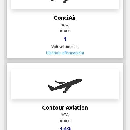
ConciAir
IATA:
ICAO:
1
Voli settimanali
Ulteriori informazioni
Contour Aviation
IATA:
ICAO:
148