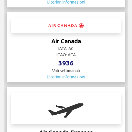
Ulteriori informazioni
Air Canada
IATA: AC
ICAO: ACA
3936
Voli settimanali
Ulteriori informazioni