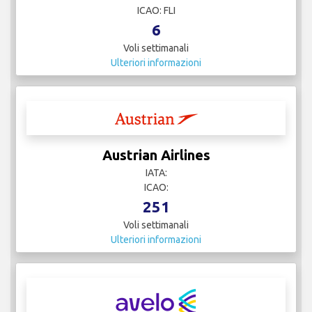
ICAO: FLI
6
Voli settimanali
Ulteriori informazioni
Austrian Airlines
IATA:
ICAO:
251
Voli settimanali
Ulteriori informazioni