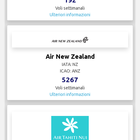
Voli settimanali
Ulteriori informazioni
Air New Zealand
IATA: NZ
ICAO: ANZ
5267
Voli settimanali
Ulteriori informazioni