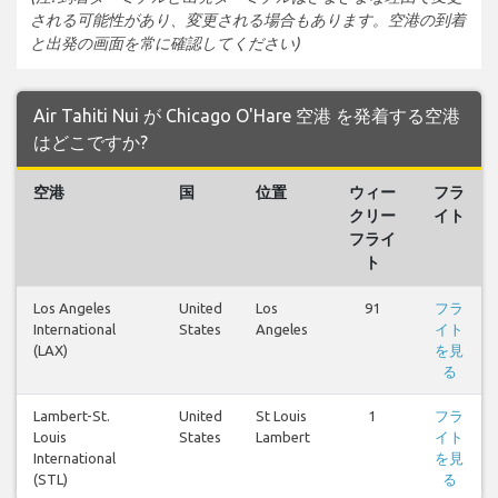
される可能性があり、変更される場合もあります。空港の到着
と出発の画面を常に確認してください)
Air Tahiti Nui が Chicago O'Hare 空港 を発着する空港
はどこですか?
空港
国
位置
ウィー
フラ
クリー
イト
フライ
ト
Los Angeles
United
Los
91
フラ
International
States
Angeles
イト
(LAX)
を見
る
Lambert-St.
United
St Louis
1
フラ
Louis
States
Lambert
イト
International
を見
(STL)
る