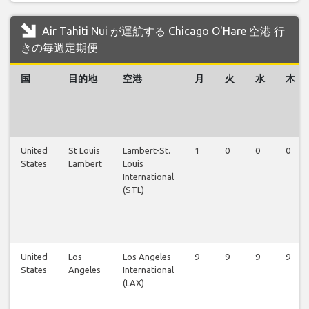
Air Tahiti Nui が運航する Chicago O'Hare 空港 行
きの毎週定期便
国
目的地
空港
月
火
水
木
United
St Louis
Lambert-St.
1
0
0
0
States
Lambert
Louis
International
(STL)
United
Los
Los Angeles
9
9
9
9
States
Angeles
International
(LAX)