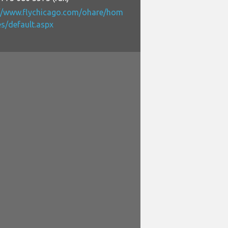
://www.flychicago.com/ohare/hom
s/default.aspx