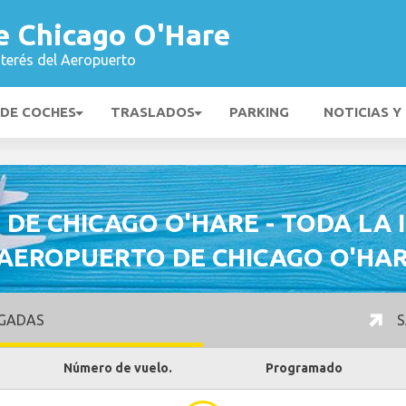
e Chicago O'Hare
nterés del Aeropuerto
 DE COCHES
TRASLADOS
PARKING
NOTICIAS Y
DE CHICAGO O'HARE - TODA LA
AEROPUERTO DE CHICAGO O'HAR
GADAS
S
Número de vuelo.
Programado