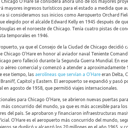
Chicago O'Hare se considera ahora uno de los mayores proye
rá mayores ingresos turísticos para el estado a medida que a
ora si consideramos sus inicios como Aeropuerto Orchard Fie
ue elegido por el alcalde Edward Kelly en 1945 después de que 
Douglas en el noroeste de Chicago. Tenía cuatro pistas de con
sta temporales en 1946.
eropuerto, ya que el Consejo de la Ciudad de Chicago decidió
 de Chicago O'Hare en honor al aviador naval Teniente Comand
hicago pero falleció durante la Segunda Guerra Mundial. En e
fico aéreo comercial y comenzó a atender a aproximadamente 
e ese tiempo, las
aerolíneas que servían a O'Hare
eran Delta, 
raniff, Capitol y Eastern. El aeropuerto se expandió y pasó p
l en agosto de 1958, que permitió viajes internacionales.
icionales para Chicago O'Hare, se abrieron nuevas puertas par
o más concurrido del mundo, ya que es más accesible para los
res del país. Se aprobaron y financiaron infraestructuras masi
ficial. O'Hare es el aeropuerto más concurrido del mundo, segú
ajeros se duplicó y alcanzó los 20 millones en el año 1965, y 