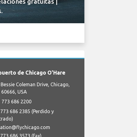
laciones gratuitas |
.
uerto de Chicago O'Hare
Bessie Coleman Drive, Chicago,
is 60666, USA
 773 686 2200
 773 686 2385 (Perdido y
trado)
iation@flychicago.com
 773 686 3573 (fax)