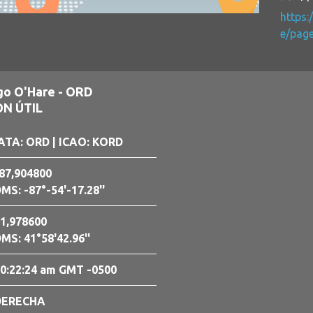
https
e/page
go O'Hare - ORD
N ÚTIL
ATA: ORD
| ICAO: KORD
87,904800
MS: -87°-54'-17.28''
1,978600
MS: 41°58'42.96''
0:22:26 am GMT -0500
DERECHA