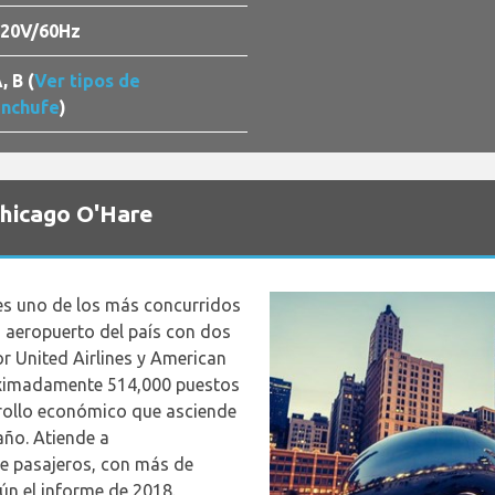
20V/60Hz
, B (
Ver tipos de
nchufe
)
Chicago O'Hare
s uno de los más concurridos
o aeropuerto del país con dos
or United Airlines y American
roximadamente 514,000 puestos
rrollo económico que asciende
año. Atiende a
e pasajeros, con más de
ún el informe de 2018.