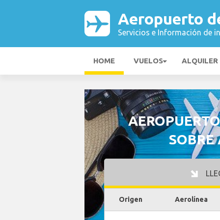
Aeropuerto d
Servicios e Información de i
HOME
VUELOS
ALQUILER
AEROPUERTO 
SOBRE 
LLE
Origen
Aerolínea