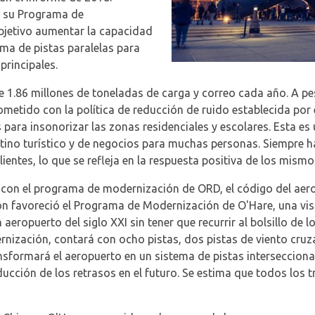
o su Programa de
bjetivo aumentar la capacidad
ema de pistas paralelas para
principales.
 1.86 millones de toneladas de carga y correo cada año. A pe
ometido con la política de reducción de ruido establecida po
 para insonorizar las zonas residenciales y escolares. Esta es
tino turístico y de negocios para muchas personas. Siempre ha
entes, lo que se refleja en la respuesta positiva de los mismo
n el programa de modernización de ORD, el código del aerop
n favoreció el Programa de Modernización de O'Hare, una visi
aeropuerto del siglo XXI sin tener que recurrir al bolsillo de 
zación, contará con ocho pistas, dos pistas de viento cruzad
ansformará el aeropuerto en un sistema de pistas interseccio
ducción de los retrasos en el futuro. Se estima que todos los