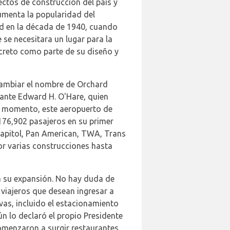
ctos de construcción del país y
umenta la popularidad del
ld en la década de 1940, cuando
se necesitara un lugar para la
creto como parte de su diseño y
 cambiar el nombre de Orchard
ante Edward H. O'Hare, quien
se momento, este aeropuerto de
176,902 pasajeros en su primer
Capitol, Pan American, TWA, Trans
or varias construcciones hasta
a su expansión. No hay duda de
 viajeros que desean ingresar a
vas, incluido el estacionamiento
n lo declaró el propio Presidente
comenzaron a surgir restaurantes