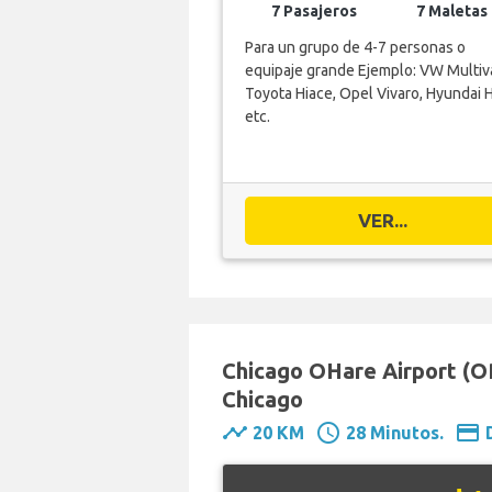
7 Pasajeros
7 Maletas
Para un grupo de 4-7 personas o
equipaje grande Ejemplo: VW Multiv
Toyota Hiace, Opel Vivaro, Hyundai H
etc.
VER...
Chicago OHare Airport (OR
Chicago
timeline
schedule
payment
20 KM
28 Minutos.