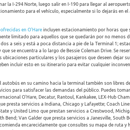
omar la I-294 Norte, luego salir en I-190 para llegar al aeropue
cionamiento para el vehículo, especialmente si lo dejarás en el
ofrecidas en O'Hare
incluyen estacionamiento por horas que se
amente limitado para aquellos que se quedarán por no menos d
s dos a seis y está a poca distancia a pie de la Terminal 1; est
y que se encuentra a lo largo de Bessie Coleman Drive. Se rese
s ubicaciones particulares y los pasajeros que deseen dejar s
Deben incluir esto en su itinerario para evitar cualquier inconv
l autobús en su camino hacia la terminal también son libres 
icios para satisfacer las demandas del público. Puedes tomar
ternacional O'Hare, Decatur, Rantoul, Kankakee, LEX-Hub Cham
ue presta servicios a Indiana, Chicago y Lafayette; Coach Line
State y United Limo que prestan servicios a Crestwood, Michiga
h Bend; Van Galder que presta servicios a Janesville, South B
recomienda encarecidamente que consultes su mapa de ruta y 