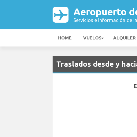
Aeropuerto d
Servicios e Información de i
HOME
VUELOS
ALQUILER
Traslados desde y hac
E