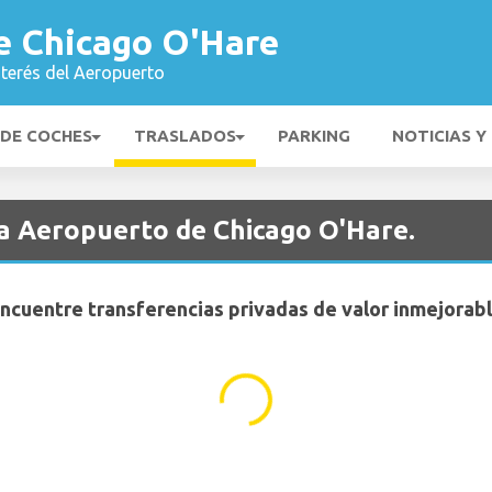
e Chicago O'Hare
nterés del Aeropuerto
 DE COCHES
TRASLADOS
PARKING
NOTICIAS Y
ia Aeropuerto de Chicago O'Hare.
ncuentre transferencias privadas de valor inmejorab
...