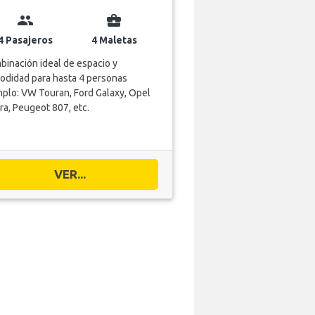
group
business_center
4 Pasajeros
4 Maletas
inación ideal de espacio y
odidad para hasta 4 personas
plo: VW Touran, Ford Galaxy, Opel
ra, Peugeot 807, etc.
VER...