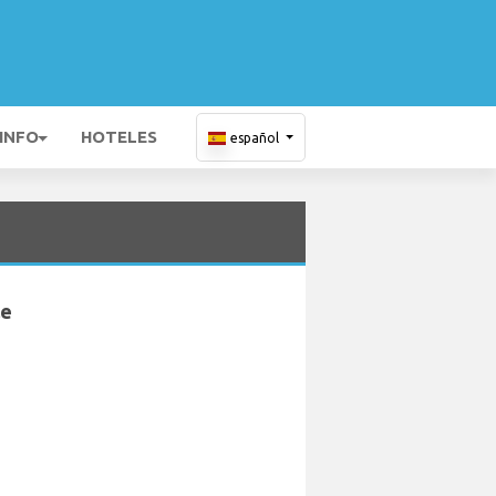
 INFO
HOTELES
español
le