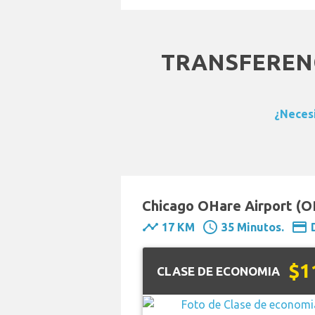
TRANSFEREN
¿Necesi
Chicago OHare Airport (OR
timeline
schedule
payment
17 KM
35 Minutos.
$1
CLASE DE ECONOMIA