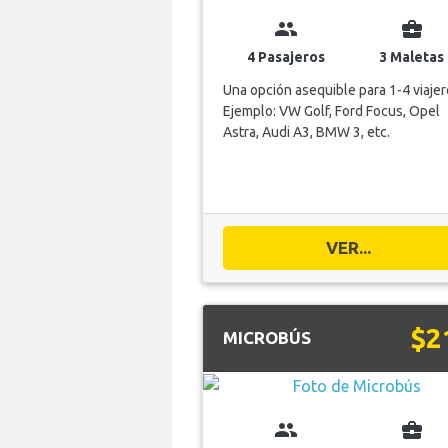
group
business_center
4 Pasajeros
3 Maletas
Una opción asequible para 1-4 viajer
Ejemplo: VW Golf, Ford Focus, Opel
Astra, Audi A3, BMW 3, etc.
VER...
$2
MICROBÚS
group
business_center