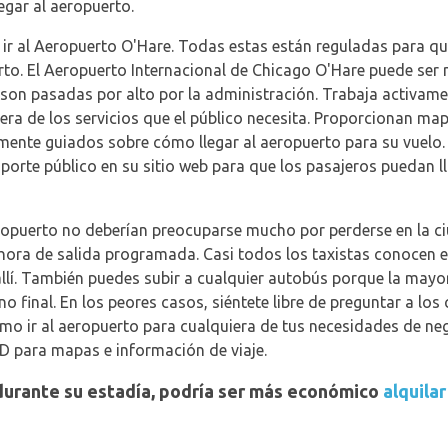
legar al aeropuerto.
ir al Aeropuerto O'Hare. Todas estas están reguladas para que
rto. El Aeropuerto Internacional de Chicago O'Hare puede ser 
son pasadas por alto por la administración. Trabaja activame
era de los servicios que el público necesita. Proporcionan map
mente guiados sobre cómo llegar al aeropuerto para su vuelo.
porte público en su sitio web para que los pasajeros puedan l
eropuerto no deberían preocuparse mucho por perderse en la c
hora de salida programada. Casi todos los taxistas conocen e
allí. También puedes subir a cualquier autobús porque la mayo
 final. En los peores casos, siéntete libre de preguntar a lo
o ir al aeropuerto para cualquiera de tus necesidades de ne
RD para mapas e información de viaje.
r durante su estadía, podría ser más económico
alquila