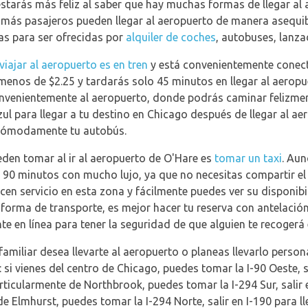
estarás más feliz al saber que hay muchas formas de llegar a
a más pasajeros pueden llegar al aeropuerto de manera asequi
as para ser ofrecidas por
alquiler de coches
, autobuses, lanzad
iajar al aeropuerto es en tren
y está convenientemente conect
á menos de $2.25 y tardarás solo 45 minutos en llegar al aerop
convenientemente al aeropuerto, donde podrás caminar felizment
l para llegar a tu destino en Chicago después de llegar al aer
cómodamente tu autobús.
den tomar al ir al aeropuerto de O'Hare es
tomar un taxi
. Aun
a 90 minutos con mucho lujo, ya que no necesitas compartir el 
ecen servicio en esta zona y fácilmente puedes ver su disponib
forma de transporte, es mejor hacer tu reserva con antelación
te en línea para tener la seguridad de que alguien te recogerá e
 familiar desea llevarte al aeropuerto o planeas llevarlo pers
 si vienes del centro de Chicago, puedes tomar la I-90 Oeste, sa
articularmente de Northbrook, puedes tomar la I-294 Sur, salir e
de Elmhurst, puedes tomar la I-294 Norte, salir en I-190 para ll