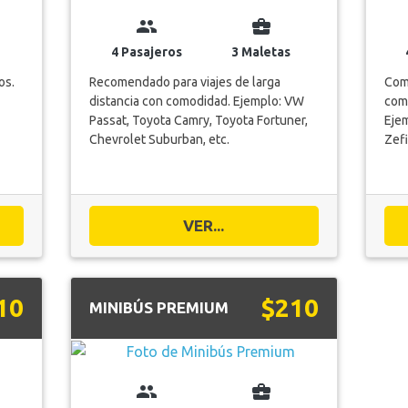
group
business_center
4 Pasajeros
3 Maletas
os.
Recomendado para viajes de larga
Comb
distancia con comodidad. Ejemplo: VW
com
Passat, Toyota Camry, Toyota Fortuner,
Ejem
Chevrolet Suburban, etc.
Zefi
VER...
10
$210
MINIBÚS PREMIUM
group
business_center