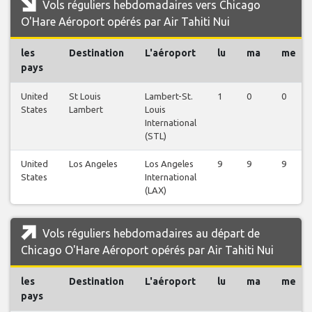
Vols réguliers hebdomadaires vers Chicago
O'Hare Aéroport opérés par Air Tahiti Nui
les
Destination
L'aéroport
lu
ma
me
pays
United
St Louis
Lambert-St.
1
0
0
States
Lambert
Louis
International
(STL)
United
Los Angeles
Los Angeles
9
9
9
States
International
(LAX)
Vols réguliers hebdomadaires au départ de
Chicago O'Hare Aéroport opérés par Air Tahiti Nui
les
Destination
L'aéroport
lu
ma
me
pays