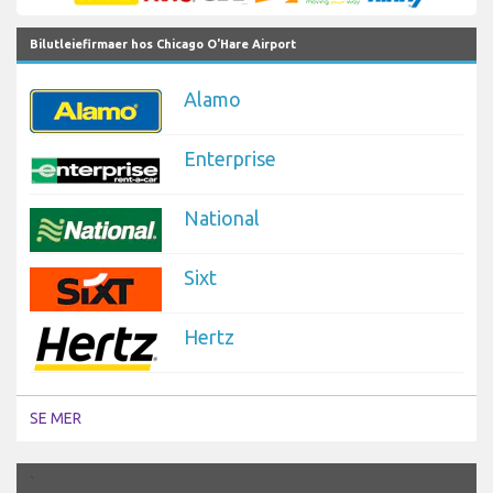
Bilutleiefirmaer hos Chicago O'Hare Airport
Alamo
Enterprise
National
Sixt
Hertz
SE MER
`