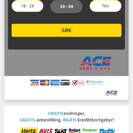
18 - 29
70+
30 - 69
SØK
GRATIS
endringer,
GRATIS
avbestilling,
INGEN
kredittkortgebyr!