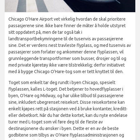
Chicago O'Hare Airport vet virkelig hvordan de skal prioritere
passasjerene sine. Ikke bare finner de måter å holde utstyret
sitt oppdatert på, men de tar også tak i
landtransportbekymringene til de tusenvis av passasjerene
sine. Det er verdens nest travleste flyplass, og med tusenvis av
passasjerer som forlater og ankommer denne flyplassen, vil
grunnleggende transportformer som busser, drosjer og til og
med private kjøretøy ikke være tilstrekkelig; derfor initiativet
med å bygge Chicago O'Hare-tog som er tett knyttet til den.
Toget som enkelt tar deg rundt i byen Chicago, spesielt
flyplassen, kalles L-toget. Det betjener to hovedflyplasser i
byen, O'Hare og Midway, og har ulike tilbud til passasjerene
sine, inkludert ubegrenset reisekort. Disse reisekortene kan
enkelt kjøpes rett på stasjonen ved å bruke kontanter, kreditt-
eller debetkort. Når du har dette kortet, kan du nyte endeløse
turer med L-toget som vil føre deg til de fleste av
destinasjonene du ønsker i byen. Dette er en av de beste
godbitene som tilbys av O'Hare flyplassadministrasjonen og