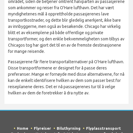
området, siden de betjener omtrent halvparten av passasjerene
som ankommer og reiser fra O'Hare lufthavn. Det har vært
myndighetenes mål å opprettholde passasjerenes lave
transportkostnader, og dette blir gledelig anerkjent, ikke bare
av innbyggerne, men også av besøkende. Chicago har virkelig
blitt et av eksemplene på både offentlige og private
transportformer, og den enkle bekvemmeligheten som tilbys av
Chicagos tog har gjort det til en av de fremste destinasjonene
for mange reisende.
Passasjerene får flere transportalternativer på O'Hare lufthavn.
Disse transportformene er designet for å passe deres
preferanser. Mange er fornøyde med disse alternativene, for nå
kan de enkelt identifisere hvilken av dem som passer best for
reiseplanene deres. Det er nå passasjerenes tur til å velge
hvilken av dem de foretrekker å dra nytte av.
Home
Flyreiser
Biluthyrning
Flyplasstransport