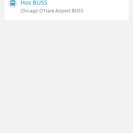
Hos BUSS
directions_bus
Chicago O'Hare Airport BUSS