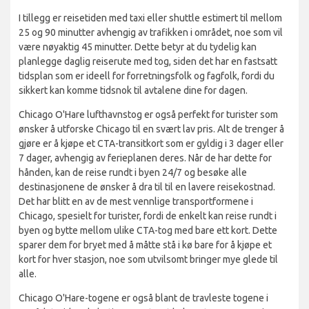
I tillegg er reisetiden med taxi eller shuttle estimert til mellom
25 og 90 minutter avhengig av trafikken i området, noe som vil
være nøyaktig 45 minutter. Dette betyr at du tydelig kan
planlegge daglig reiserute med tog, siden det har en fastsatt
tidsplan som er ideell for forretningsfolk og fagfolk, fordi du
sikkert kan komme tidsnok til avtalene dine for dagen.
Chicago O'Hare lufthavnstog er også perfekt for turister som
ønsker å utforske Chicago til en svært lav pris. Alt de trenger å
gjøre er å kjøpe et CTA-transitkort som er gyldig i 3 dager eller
7 dager, avhengig av ferieplanen deres. Når de har dette for
hånden, kan de reise rundt i byen 24/7 og besøke alle
destinasjonene de ønsker å dra til til en lavere reisekostnad.
Det har blitt en av de mest vennlige transportformene i
Chicago, spesielt for turister, fordi de enkelt kan reise rundt i
byen og bytte mellom ulike CTA-tog med bare ett kort. Dette
sparer dem for bryet med å måtte stå i kø bare for å kjøpe et
kort for hver stasjon, noe som utvilsomt bringer mye glede til
alle.
Chicago O'Hare-togene er også blant de travleste togene i