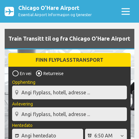
Chicago O'Hare Airport
Essential Airport Informasjon og tjenester
Train Transitt til og fra Chicago O'Hare Airport
FINN FLYPLASSTRANSPORT
En vei
Returreise
Opphenting
Avlevering
Hentedato