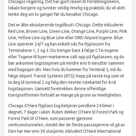
Chicagos regjering. Det har gjort reisen til forretningsmenn,
lokale borgere og turister veldig rimelig og praktisk; du vil aldri
tenke deg om to ganger før du besøker Chicago.
Det er åtte eksisterende togtilbud i Chicago. Dette inkluderer
Red Line, Brown Line, Green Line, Orange Line, Purple Line, Pink
Line, Yellow Line og Blue Line eller ORD Airport-togene. Blue
Line opererer 24/7 og kan enkelt nås fra flyplassen fra
Terminalene 1, 2 og 3. Du trenger bare å følge CTA-togene
eller Togene til byen-markørene satt opp på flyplassen, og du
bør ankomme togstasjonen på mindre enn ti minutter sammen
med bagasjen din. Men hvis du kommer fra Terminal 5, må du
følge Airport Transit Systems (ATS); hopp på neste tog som vil
ta deg til terminal 2 og følg den nevnte rutekartet for å nå
togstasjonen. Uansett foretrekkes denne offentlige
transportformen fortsatt av mange på grunn av rimeligheten.
Chicago O'Hare flyplass tog betjener pendlere 24 timer i
døgnet, 7 dager i uken. Ruten dekker O'Hare til Forest Park og
Forest Park til O'Hare, som passerer gjennom
sentrumstunnelen, stedet der de fleste passasjerene vil gå av.
Den har mer enn 30 stasjoner, inkludert O'Hare International