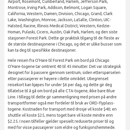
Airport, Rosemont, Cumberland, Harlem, Jefferson Park,
Montrose, Irving Park, Addison, Belmont, Logan Square,
California, Western, Damen, Division, Chicago, Grand, Clark
Lake, Washington, Monroe, Jackson, LaSalle, Clinton, UIC-
Halsted, Racine, Illinois Medical District, Western, Kedzie-
Homan, Pulaski, Cicero, Austin, Oak Park, Harlem, og den siste
stasjonen Forest Park. Dette gir praktisk tilgang til de fleste av
de største destinasjonene i Chicago, og det er ulike busser som
kan ta deg til spesifikke destinasjoner.
Hele reisen fra O'Hare til Forest Park om bord på Chicago
O'Hare-togene tar omtrent 40 til 45 minutter. Det var strategisk
designet for å passere gjennom sentrum, siden etterspørselen
etter passasjerer er høyere i dette området. Ubegrenset
reisekort kan kjøpes for under $6 per dag, og dette gir deg
tillatelse til å gå om bord på alle CTA-togene, ikke bare Blue
Line. I tillegg til dette gir sammenligning med prisen på andre
transportformer også mer fordeler til bruk av ORD-flyplass-
togene. Kostnaden for transport med drosje vil koste $40; en
shuttle vil koste $25, mens toget bare vil koste mindre enn
$2.25. I noen tilfeller gjelder spesielt reduserte priser til og
med for visse passasjerer som eldre og funksjonshemmede.