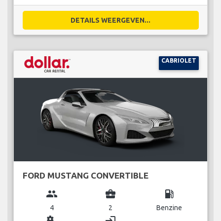
DETAILS WEERGEVEN...
CABRIOLET
FORD MUSTANG CONVERTIBLE
group
business_center
local_gas_station
4
2
Benzine
miscellaneous_services
login