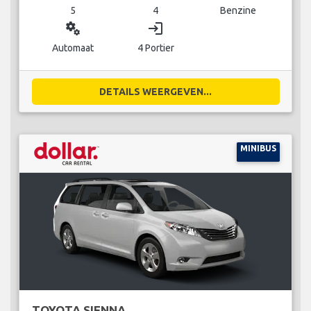
5
4
Benzine
miscellaneous_services
login
Automaat
4 Portier
DETAILS WEERGEVEN...
MINIBUS
TOYOTA SIENNA