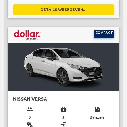
DETAILS WEERGEVEN...
COMPACT
NISSAN VERSA
group
business_center
local_gas_station
5
3
Benzine
miscellaneous_services
login