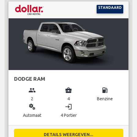
STANDAARD
DODGE RAM
group
business_center
local_gas_station
2
4
Benzine
miscellaneous_services
login
Automaat
4 Portier
DETAILS WEERGEVEN...