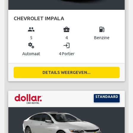
CHEVROLET IMPALA
group
business_center
local_gas_station
5
4
Benzine
miscellaneous_services
login
Automaat
4 Portier
DETAILS WEERGEVEN...
STANDAARD