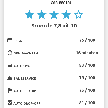
star
star
star
star
star_border
Scoorde 7,8 uit 10
credit_card
76 / 100
PRIJS
timer
16 minuten
GEM. WACHTEN
directions_car
83 / 100
AUTOKWALITEIT
room_service
79 / 100
BALIESERVICE
flag
75 / 100
AUTO PICK-UP
beenhere
81 / 100
AUTO DROP-OFF