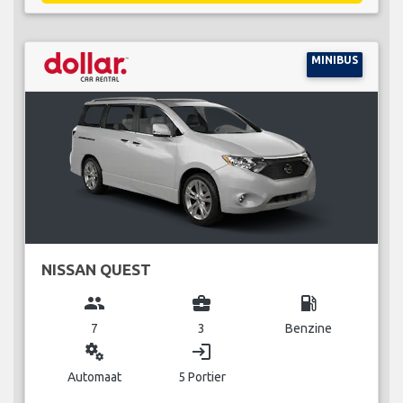
MINIBUS
NISSAN QUEST
group
business_center
local_gas_station
7
3
Benzine
miscellaneous_services
login
Automaat
5 Portier