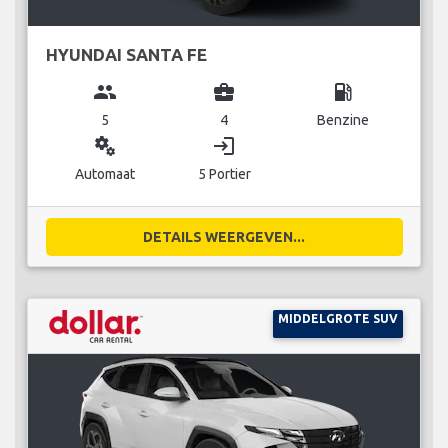
HYUNDAI SANTA FE
group
business_center
local_gas_station
5
4
Benzine
miscellaneous_services
login
Automaat
5 Portier
DETAILS WEERGEVEN...
MIDDELGROTE SUV