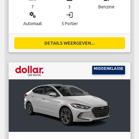
7
3
Benzine
miscellaneous_services
login
Automaat
5 Portier
DETAILS WEERGEVEN...
MIDDENKLASSE