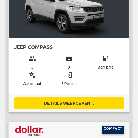
JEEP COMPASS
group
business_center
local_gas_station
5
3
Benzine
miscellaneous_services
login
Automaat
5 Portier
DETAILS WEERGEVEN...
COMPACT