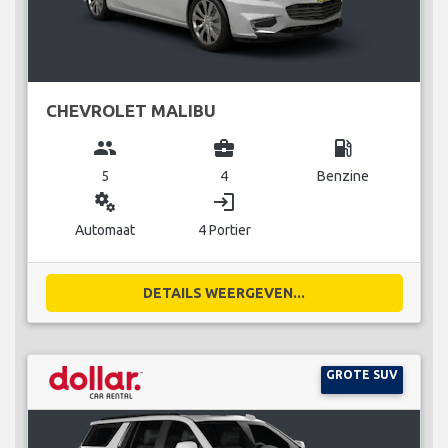
CHEVROLET MALIBU
group
business_center
local_gas_station
5
4
Benzine
miscellaneous_services
login
Automaat
4 Portier
DETAILS WEERGEVEN...
GROTE SUV