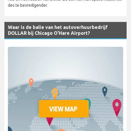
des te bevredigender.
Waar is de balie van het autoverhuurbedrijf
DOLLAR bij Chicago O'Hare Airport?