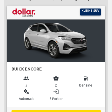
KLEINE SUV
BUICK ENCORE
group
business_center
local_gas_station
5
2
Benzine
miscellaneous_services
login
Automaat
5 Portier