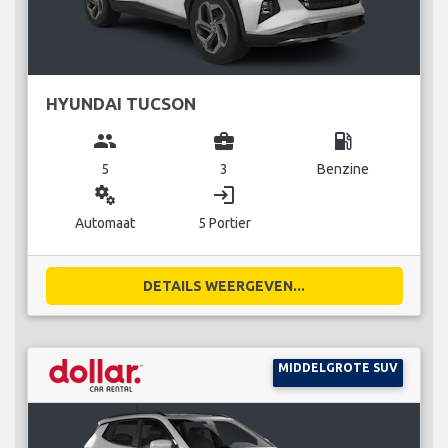
HYUNDAI TUCSON
group
business_center
local_gas_station
5
3
Benzine
miscellaneous_services
login
Automaat
5 Portier
DETAILS WEERGEVEN...
MIDDELGROTE SUV