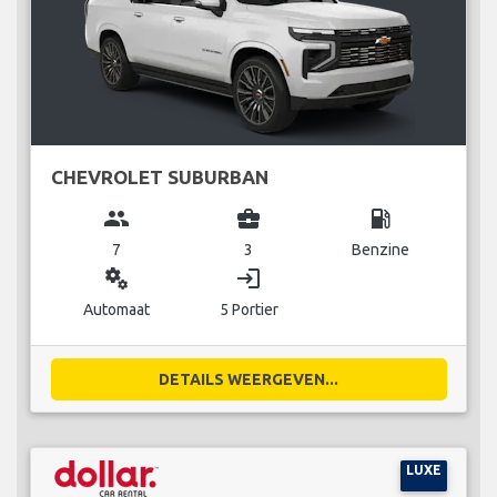
CHEVROLET SUBURBAN
group
business_center
local_gas_station
7
3
Benzine
miscellaneous_services
login
Automaat
5 Portier
DETAILS WEERGEVEN...
LUXE