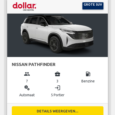
GROTE SUV
NISSAN PATHFINDER
group
business_center
local_gas_station
7
3
Benzine
miscellaneous_services
login
Automaat
5 Portier
DETAILS WEERGEVEN...