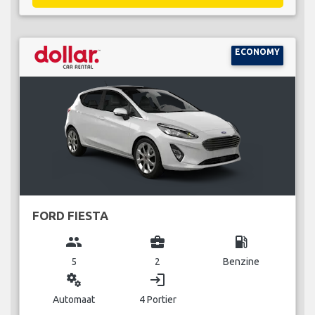
ECONOMY
FORD FIESTA
group
business_center
local_gas_station
5
2
Benzine
miscellaneous_services
login
Automaat
4 Portier