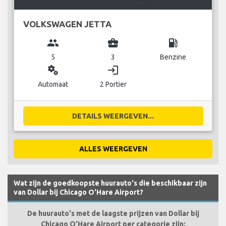
VOLKSWAGEN JETTA
group
business_center
local_gas_station
5
3
Benzine
miscellaneous_services
login
Automaat
2 Portier
DETAILS WEERGEVEN...
ALLES WEERGEVEN
Wat zijn de goedkoopste huurauto's die beschikbaar zijn
van Dollar bij Chicago O'Hare Airport?
De huurauto's met de laagste prijzen van Dollar bij
Chicago O'Hare Airport per categorie zijn: