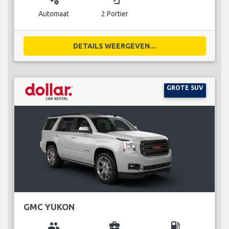
Automaat
2 Portier
DETAILS WEERGEVEN...
GROTE SUV
GMC YUKON
group
business_center
local_gas_station