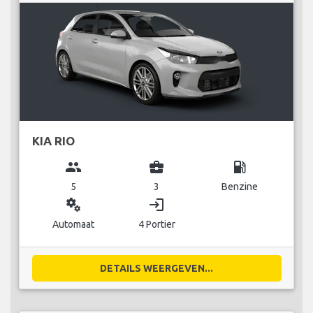
KIA RIO
group
business_center
local_gas_station
5
3
Benzine
miscellaneous_services
login
Automaat
4 Portier
DETAILS WEERGEVEN...