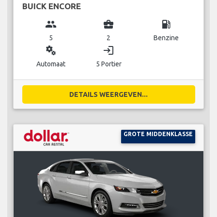
BUICK ENCORE
group
business_center
local_gas_station
5
2
Benzine
miscellaneous_services
login
Automaat
5 Portier
DETAILS WEERGEVEN...
GROTE MIDDENKLASSE