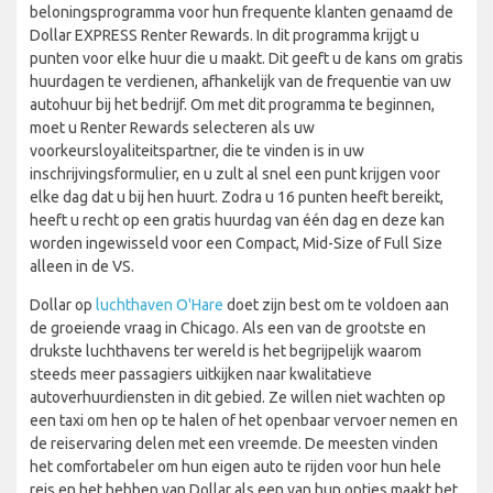
beloningsprogramma voor hun frequente klanten genaamd de
Dollar EXPRESS Renter Rewards. In dit programma krijgt u
punten voor elke huur die u maakt. Dit geeft u de kans om gratis
huurdagen te verdienen, afhankelijk van de frequentie van uw
autohuur bij het bedrijf. Om met dit programma te beginnen,
moet u Renter Rewards selecteren als uw
voorkeursloyaliteitspartner, die te vinden is in uw
inschrijvingsformulier, en u zult al snel een punt krijgen voor
elke dag dat u bij hen huurt. Zodra u 16 punten heeft bereikt,
heeft u recht op een gratis huurdag van één dag en deze kan
worden ingewisseld voor een Compact, Mid-Size of Full Size
alleen in de VS.
Dollar op
luchthaven O'Hare
doet zijn best om te voldoen aan
de groeiende vraag in Chicago. Als een van de grootste en
drukste luchthavens ter wereld is het begrijpelijk waarom
steeds meer passagiers uitkijken naar kwalitatieve
autoverhuurdiensten in dit gebied. Ze willen niet wachten op
een taxi om hen op te halen of het openbaar vervoer nemen en
de reiservaring delen met een vreemde. De meesten vinden
het comfortabeler om hun eigen auto te rijden voor hun hele
reis en het hebben van Dollar als een van hun opties maakt het