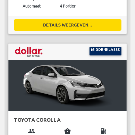
Automaat
4 Portier
DETAILS WEERGEVEN...
MIDDENKLASSE
TOYOTA COROLLA
group
business_center
local_gas_station