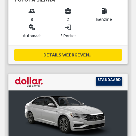
group
business_center
local_gas_station
8
2
Benzine
miscellaneous_services
login
Automaat
5 Portier
DETAILS WEERGEVEN...
STANDAARD