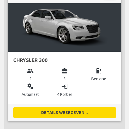
CHRYSLER 300
group
business_center
local_gas_station
5
5
Benzine
miscellaneous_services
login
Automaat
4 Portier
DETAILS WEERGEVEN...