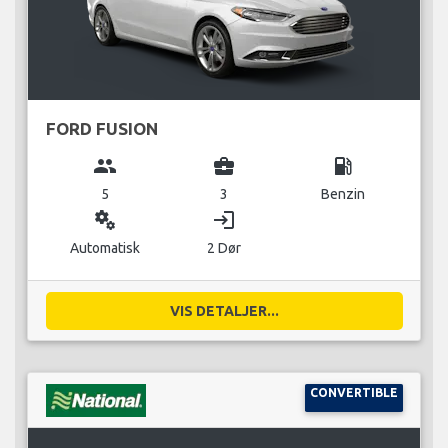
FORD FUSION
group
business_center
local_gas_station
5
3
Benzin
miscellaneous_services
login
Automatisk
2 Dør
VIS DETALJER...
CONVERTIBLE