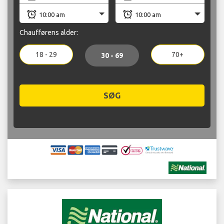
Chaufførens alder:
18 - 29
70+
30 - 69
SØG