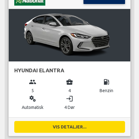
HYUNDAI ELANTRA
group
business_center
local_gas_station
5
4
Benzin
miscellaneous_services
login
Automatisk
4 Dør
VIS DETALJER...