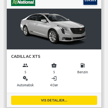
LUKSUS
CADILLAC XTS
group
business_center
local_gas_station
5
5
Benzin
miscellaneous_services
login
Automatisk
4 Dør
VIS DETALJER...