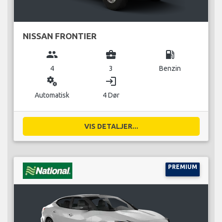
NISSAN FRONTIER
group
business_center
local_gas_station
4
3
Benzin
miscellaneous_services
login
Automatisk
4 Dør
VIS DETALJER...
PREMIUM