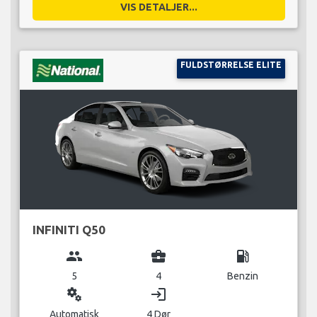
VIS DETALJER...
FULDSTØRRELSE ELITE
INFINITI Q50
group
business_center
local_gas_station
5
4
Benzin
miscellaneous_services
login
Automatisk
4 Dør