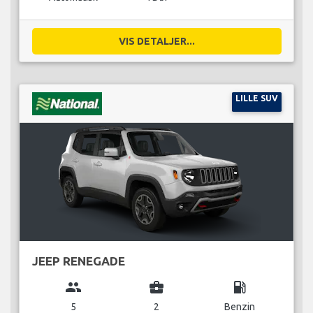
VIS DETALJER...
LILLE SUV
JEEP RENEGADE
group
business_center
local_gas_station
5
2
Benzin