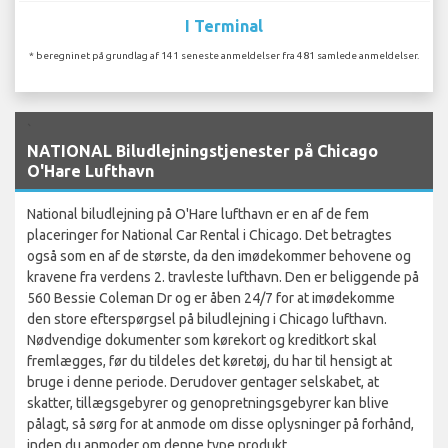
I Terminal
* beregninet på grundlag af 141 seneste anmeldelser fra 481 samlede anmeldelser.
`
NATIONAL Biludlejningstjenester på Chicago
O'Hare Lufthavn
National biludlejning på O'Hare lufthavn er en af de fem
placeringer for National Car Rental i Chicago. Det betragtes
også som en af de største, da den imødekommer behovene og
kravene fra verdens 2. travleste lufthavn. Den er beliggende på
560 Bessie Coleman Dr og er åben 24/7 for at imødekomme
den store efterspørgsel på biludlejning i Chicago lufthavn.
Nødvendige dokumenter som kørekort og kreditkort skal
fremlægges, før du tildeles det køretøj, du har til hensigt at
bruge i denne periode. Derudover gentager selskabet, at
skatter, tillægsgebyrer og genopretningsgebyrer kan blive
pålagt, så sørg for at anmode om disse oplysninger på forhånd,
inden du anmoder om denne type produkt.