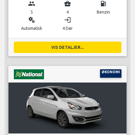
group
business_center
local_gas_station
5
4
Benzin
miscellaneous_services
login
Automatisk
4 Dør
VIS DETALJER...
ØKONOMI