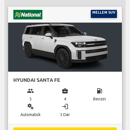
MELLEM SUV
HYUNDAI SANTA FE
group
business_center
local_gas_station
5
4
Benzin
miscellaneous_services
login
Automatisk
5 Dør