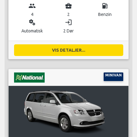
group
business_center
local_gas_station
4
2
Benzin
miscellaneous_services
login
Automatisk
2 Dør
VIS DETALJER...
MINIVAN