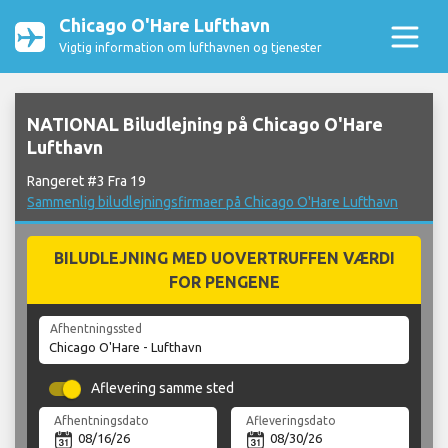
Chicago O'Hare Lufthavn
Vigtig information om lufthavnen og tjenester
NATIONAL Biludlejning på Chicago O'Hare
Lufthavn
Rangeret #3 Fra 19
Sammenlig biludlejningsfirmaer på Chicago O'Hare Lufthavn
BILUDLEJNING MED UOVERTRUFFEN VÆRDI
FOR PENGENE
Afhentningssted
Aflevering samme sted
Afhentningsdato
Afleveringsdato