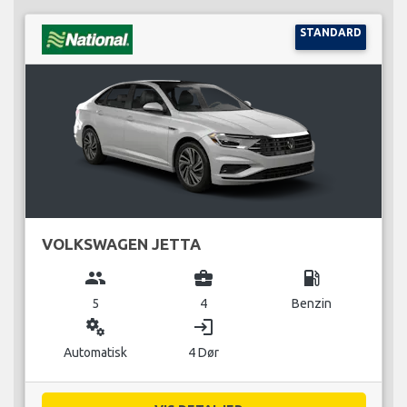
STANDARD
VOLKSWAGEN JETTA
group
business_center
local_gas_station
5
4
Benzin
miscellaneous_services
login
Automatisk
4 Dør