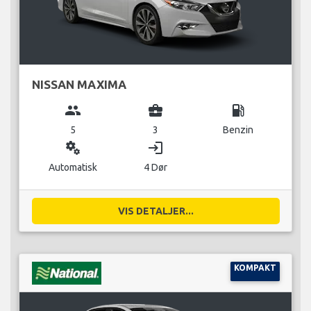
NISSAN MAXIMA
group
business_center
local_gas_station
5
3
Benzin
miscellaneous_services
login
Automatisk
4 Dør
VIS DETALJER...
KOMPAKT