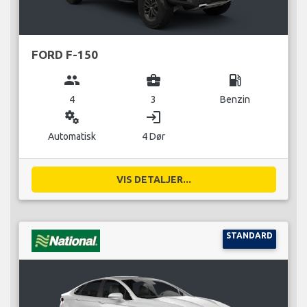
FORD F-150
group
business_center
local_gas_station
4
3
Benzin
miscellaneous_services
login
Automatisk
4 Dør
VIS DETALJER...
STANDARD