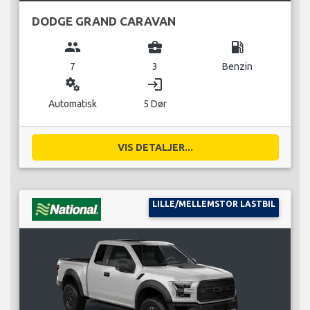
DODGE GRAND CARAVAN
group
business_center
local_gas_station
7
3
Benzin
miscellaneous_services
login
Automatisk
5 Dør
VIS DETALJER...
LILLE/MELLEMSTOR LASTBIL