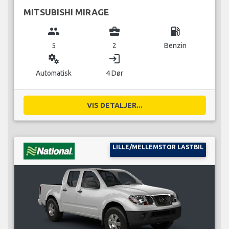
MITSUBISHI MIRAGE
group
business_center
local_gas_station
5
2
Benzin
miscellaneous_services
login
Automatisk
4 Dør
VIS DETALJER...
LILLE/MELLEMSTOR LASTBIL