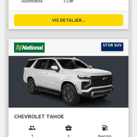
Automatisk
5 Dør
VIS DETALJER...
STOR SUV
CHEVROLET TAHOE
group
business_center
local_gas_station
7
3
Benzin