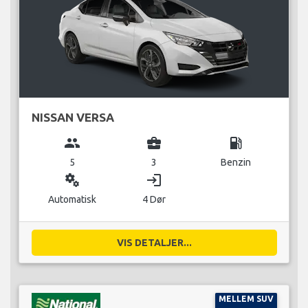
NISSAN VERSA
group
business_center
local_gas_station
5
3
Benzin
miscellaneous_services
login
Automatisk
4 Dør
VIS DETALJER...
MELLEM SUV