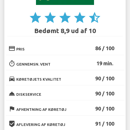
star
star
star
star
star_half
Bedømt 8,9 ud af 10
credit_card
86 / 100
PRIS
timer
19 min.
GENNEMSN. VENT
directions_car
90 / 100
KØRETØJETS KVALITET
room_service
90 / 100
DISKSERVICE
flag
90 / 100
AFHENTNING AF KØRETØJ
beenhere
91 / 100
AFLEVERING AF KØRETØJ