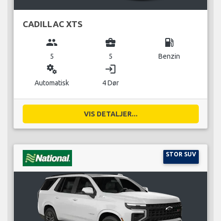
CADILLAC XTS
group
business_center
local_gas_station
5
5
Benzin
miscellaneous_services
login
Automatisk
4 Dør
VIS DETALJER...
STOR SUV