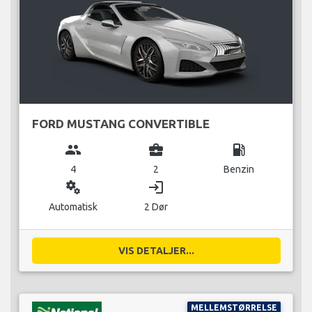
FORD MUSTANG CONVERTIBLE
group
business_center
local_gas_station
4
2
Benzin
miscellaneous_services
login
Automatisk
2 Dør
VIS DETALJER...
MELLEMSTØRRELSE