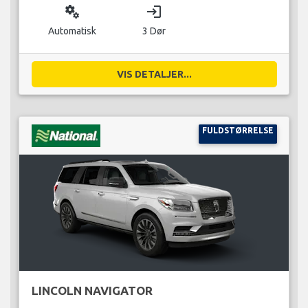
miscellaneous_services
login
Automatisk
3 Dør
VIS DETALJER...
FULDSTØRRELSE
LINCOLN NAVIGATOR