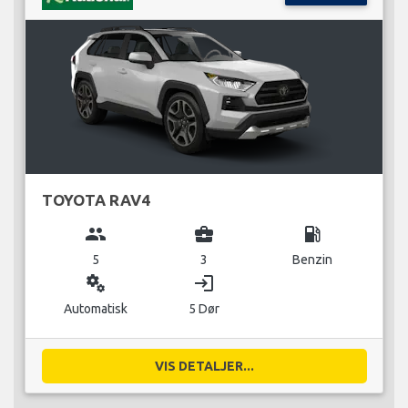
TOYOTA RAV4
group
business_center
local_gas_station
5
3
Benzin
miscellaneous_services
login
Automatisk
5 Dør
VIS DETALJER...