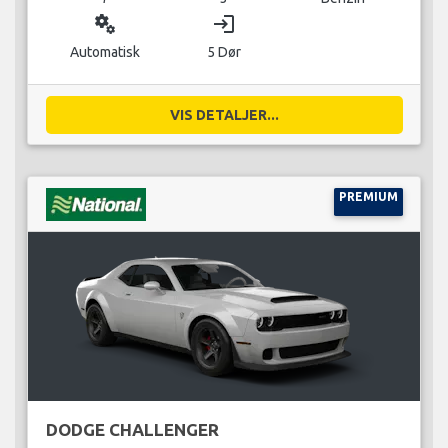
miscellaneous_services
login
Automatisk
5 Dør
VIS DETALJER...
PREMIUM
DODGE CHALLENGER