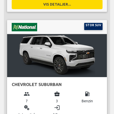
VIS DETALJER...
STOR SUV
CHEVROLET SUBURBAN
group
business_center
local_gas_station
7
3
Benzin
miscellaneous_services
login