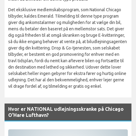
Det eksklusive medlemskabsprogram, som National Chicago
tilbyder, kaldes Emerald. Tilmelding til denne type program
giver dig ankomstalarmer og muligheden for at vælge din bil,
mens du betaler den baseret på en mellemstor sats. Det giver
dig også friheden til at omgå skranken og bruge E-kvitteringer,
så du ikke engang behøver at vente på, at biludlejningsagenten
giver dig din kvittering. Drop & Go-tjenesten, som selskabet
tilbyder, er bestemt en god promovering for enhver med en
travl tidsplan, fordi du nemt kan aflevere bilen og fortsætte til
din destination med lethed og sikkerhed. Udover dette lover
selskabet heller ingen gebyrer for ekstra fører og hurtig online
udlejning. Det har al den bekvemmelighed, enhver lejer gerne
vil drage fordel af, og tilmelding er gratis og enkel.
Hvor er NATIONAL udlejningsskranke på Chicago
O'Hare Lufthavn?