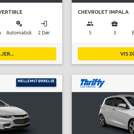
ERTIBLE
CHEVROLET IMPALA
miscellaneous_services
login
group
business_center
n
Automatisk
2 Dør
5
3
JER...
VIS D
MELLEMSTØRRELSE