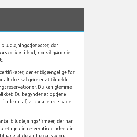
biludlejningstjenester, der
skellige tilbud, der vil gøre din
t.
tifikater, der er tilgængelige for
r alt du skal gøre er at tilmelde
ingsreservationer. Du kan glemme
blikket. Du begynder at optjene
t finde ud af, at du allerede har et
antal biludlejningsfirmaer, der har
foretage din reservation inden din
 tilbage af de andre passagerer,