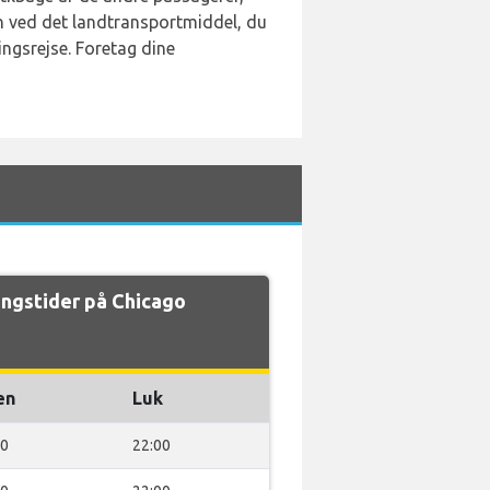
den ved det landtransportmiddel, du
ingsrejse. Foretag dine
ngstider på Chicago
en
Luk
00
22:00