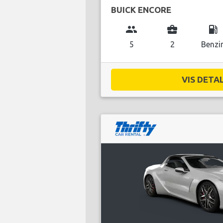
BUICK ENCORE
group
business_center
local_gas_station
5
2
Benzi
VIS DETAL