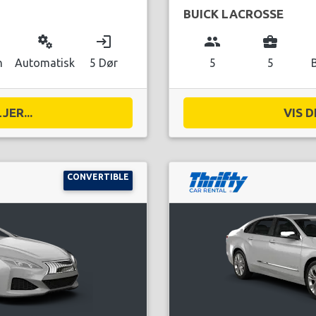
BUICK LACROSSE
miscellaneous_services
login
group
business_center
n
Automatisk
5 Dør
5
5
JER...
VIS D
CONVERTIBLE