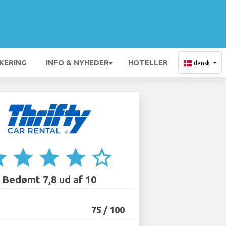
KERING
INFO & NYHEDER
HOTELLER
dansk
ar
star
star
star
star_border
Bedømt 7,8 ud af 10
75 / 100