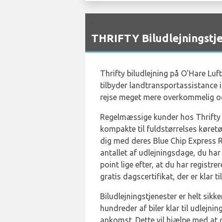
`
THRIFTY Biludlejningstj
Thrifty biludlejning på O'Hare Luf
tilbyder landtransportassistance i 
rejse meget mere overkommelig og
Regelmæssige kunder hos Thrifty C
kompakte til fuldstørrelses køretøj
dig med deres Blue Chip Express R
antallet af udlejningsdage, du har
point lige efter, at du har registre
gratis dagscertifikat, der er klar t
Biludlejningstjenester er helt sikk
hundreder af biler klar til udlejn
ankomst. Dette vil hjælpe med at g