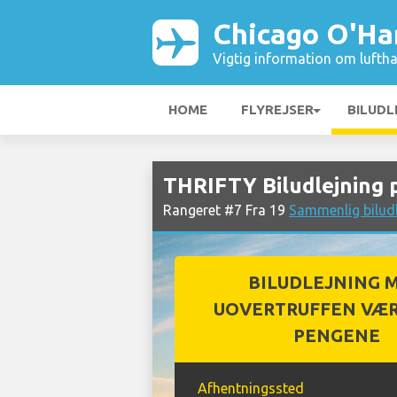
Chicago O'Ha
Vigtig information om luftha
HOME
FLYREJSER
BILUDL
THRIFTY Biludlejning 
Rangeret #7 Fra 19
Sammenlig bilud
BILUDLEJNING 
UOVERTRUFFEN VÆR
PENGENE
Afhentningssted