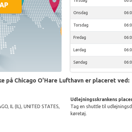
Tirsdag
06:
Onsdag
06:
Torsdag
06:
Fredag
06:
Lørdag
06:
Søndag
06:
e på Chicago O'Hare Lufthavn er placeret ved:
Udlejningsskrankens placer
, IL (IL), UNITED STATES,
Tag en shuttle til udlejnings
køretøj.