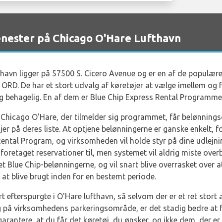
enester på Chicago O'Hare Lufthavn
thavn ligger på 57500 S. Cicero Avenue og er en af de populære 
ORD. De har et stort udvalg af køretøjer at vælge imellem og for
 behagelig. En af dem er Blue Chip Express Rental Programme
hicago O'Hare, der tilmelder sig programmet, får belønningscer
er på deres liste. At optjene belønningerne er ganske enkelt, fo
ental Program, og virksomheden vil holde styr på dine udlejn
 foretaget reservationer til, men systemet vil aldrig miste over
ret Blue Chip-belønningerne, og vil snart blive overrasket over a
il at blive brugt inden for en bestemt periode.
ert efterspurgte i O'Hare lufthavn, så selvom der er et ret stort 
ing på virksomhedens parkeringsområde, er det stadig bedre at 
arantere, at du får det køretøj, du ønsker, og ikke dem, der er