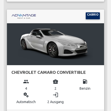
CABRIO
CHEVROLET CAMARO CONVERTIBLE
group
business_center
local_gas_station
4
2
Benzin
miscellaneous_services
login
Automatisch
2 Ausgang