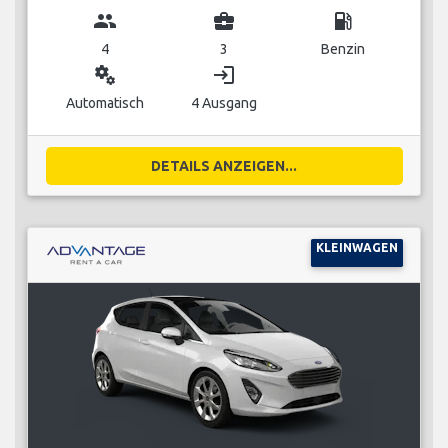
group
business_center
local_gas_station
4
3
Benzin
miscellaneous_services
login
Automatisch
4 Ausgang
DETAILS ANZEIGEN...
KLEINWAGEN