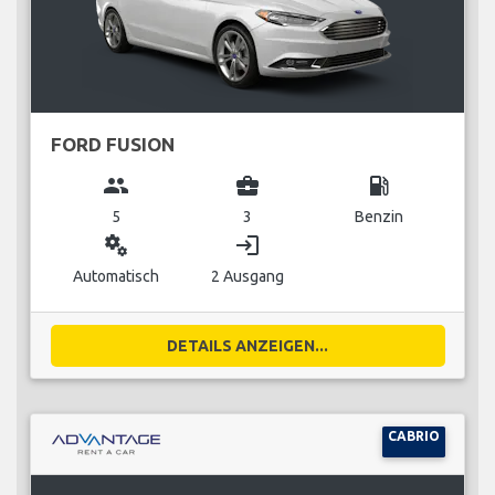
FORD FUSION
group
business_center
local_gas_station
5
3
Benzin
miscellaneous_services
login
Automatisch
2 Ausgang
DETAILS ANZEIGEN...
CABRIO