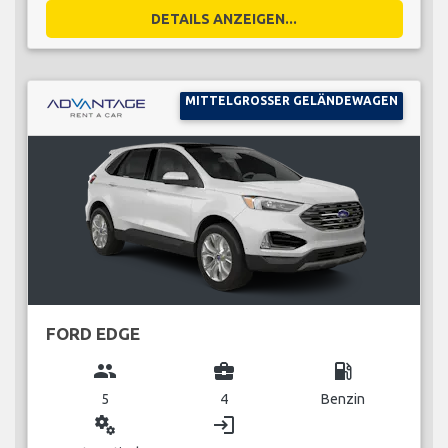
DETAILS ANZEIGEN...
MITTELGROSSER GELÄNDEWAGEN
FORD EDGE
group
business_center
local_gas_station
5
4
Benzin
miscellaneous_services
login