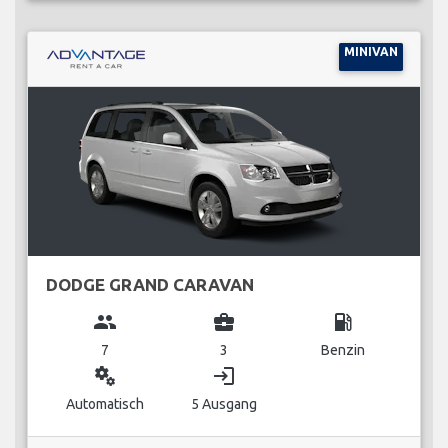
MINIVAN
DODGE GRAND CARAVAN
group
business_center
local_gas_station
7
3
Benzin
miscellaneous_services
login
Automatisch
5 Ausgang