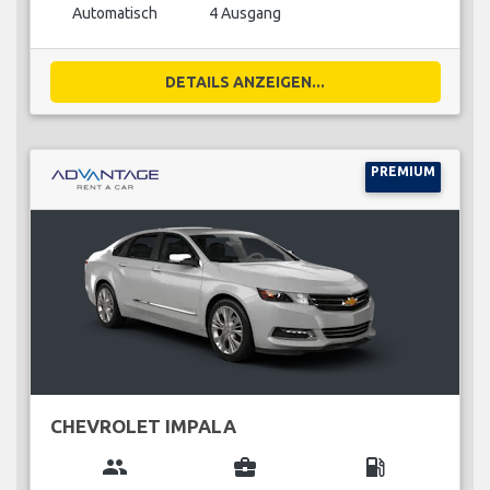
Automatisch
4 Ausgang
DETAILS ANZEIGEN...
PREMIUM
CHEVROLET IMPALA
group
business_center
local_gas_station