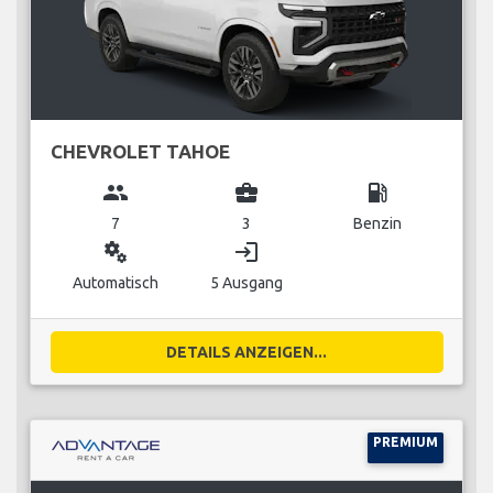
CHEVROLET TAHOE
group
business_center
local_gas_station
7
3
Benzin
miscellaneous_services
login
Automatisch
5 Ausgang
DETAILS ANZEIGEN...
PREMIUM