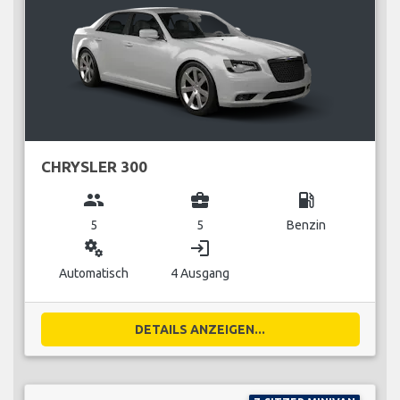
CHRYSLER 300
group
business_center
local_gas_station
5
5
Benzin
miscellaneous_services
login
Automatisch
4 Ausgang
DETAILS ANZEIGEN...