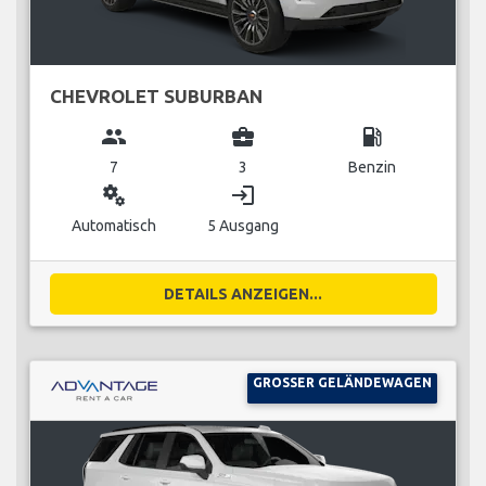
CHEVROLET SUBURBAN
group
business_center
local_gas_station
7
3
Benzin
miscellaneous_services
login
Automatisch
5 Ausgang
DETAILS ANZEIGEN...
GROSSER GELÄNDEWAGEN