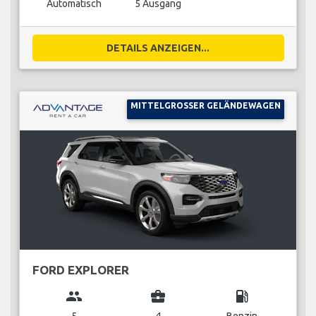
Automatisch
5 Ausgang
DETAILS ANZEIGEN...
MITTELGROSSER GELÄNDEWAGEN
FORD EXPLORER
group
business_center
local_gas_station
5
4
Benzin