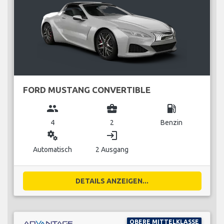
FORD MUSTANG CONVERTIBLE
group
business_center
local_gas_station
4
2
Benzin
miscellaneous_services
login
Automatisch
2 Ausgang
DETAILS ANZEIGEN...
OBERE MITTELKLASSE