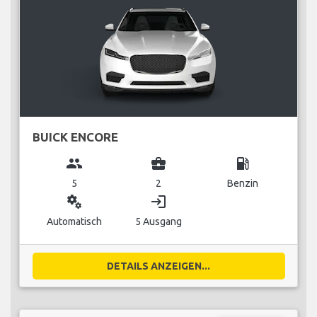
BUICK ENCORE
group
business_center
local_gas_station
5
2
Benzin
miscellaneous_services
login
Automatisch
5 Ausgang
DETAILS ANZEIGEN...