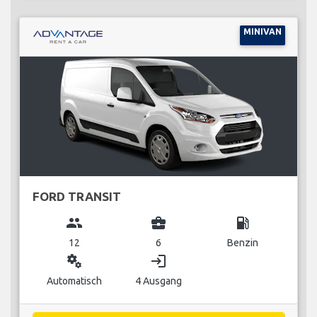
MINIVAN
FORD TRANSIT
group
business_center
local_gas_station
12
6
Benzin
miscellaneous_services
login
Automatisch
4 Ausgang