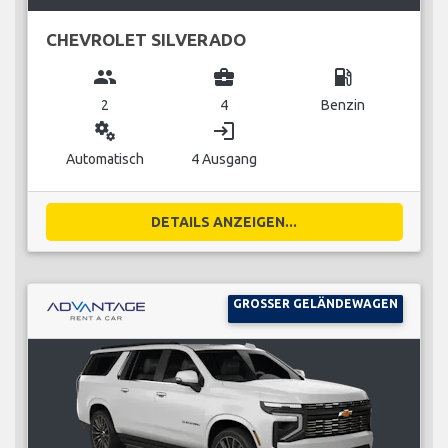
CHEVROLET SILVERADO
group
business_center
local_gas_station
2
4
Benzin
miscellaneous_services
login
Automatisch
4 Ausgang
DETAILS ANZEIGEN...
GROSSER GELÄNDEWAGEN