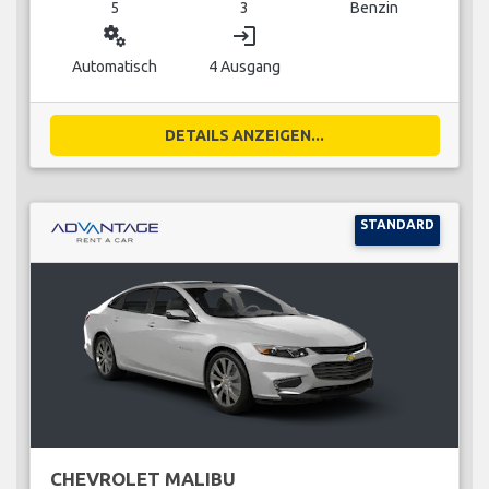
5
3
Benzin
miscellaneous_services
login
Automatisch
4 Ausgang
DETAILS ANZEIGEN...
STANDARD
CHEVROLET MALIBU