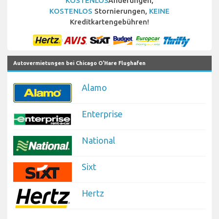
KOSTENLOS
Änderungen,
KOSTENLOS
Stornierungen,
KEINE
Kreditkartengebühren!
Autovermietungen bei Chicago O'Hare Flughafen
Alamo
Enterprise
National
Sixt
Hertz