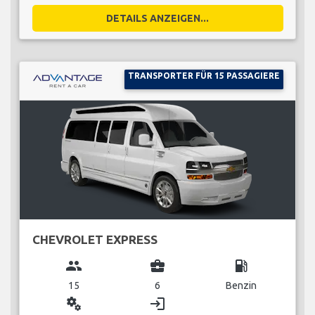
DETAILS ANZEIGEN...
TRANSPORTER FÜR 15 PASSAGIERE
CHEVROLET EXPRESS
group
business_center
local_gas_station
15
6
Benzin
miscellaneous_services
login