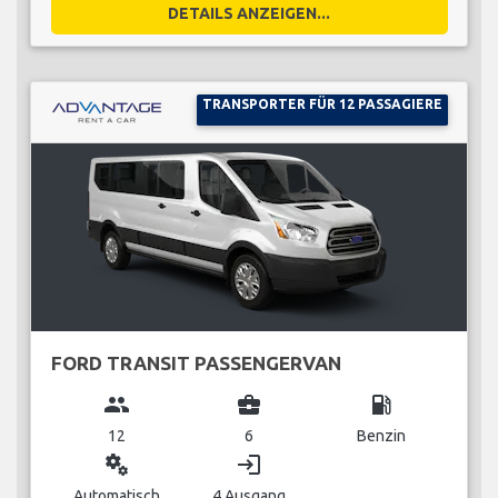
DETAILS ANZEIGEN...
TRANSPORTER FÜR 12 PASSAGIERE
FORD TRANSIT PASSENGERVAN
group
business_center
local_gas_station
12
6
Benzin
miscellaneous_services
login
Automatisch
4 Ausgang