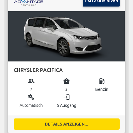
7-SITZER MINIVAN
CHRYSLER PACIFICA
group
business_center
local_gas_station
7
3
Benzin
miscellaneous_services
login
Automatisch
5 Ausgang
DETAILS ANZEIGEN...