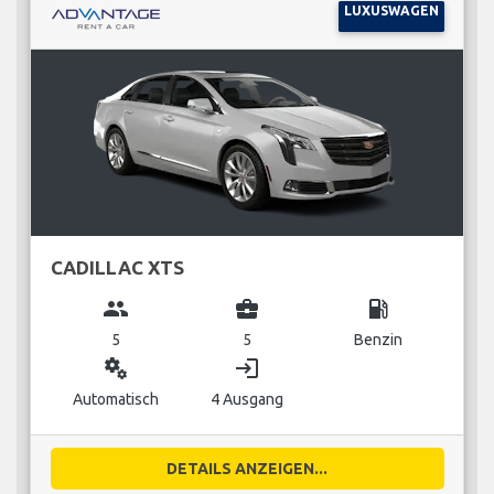
LUXUSWAGEN
CADILLAC XTS
group
business_center
local_gas_station
5
5
Benzin
miscellaneous_services
login
Automatisch
4 Ausgang
DETAILS ANZEIGEN...