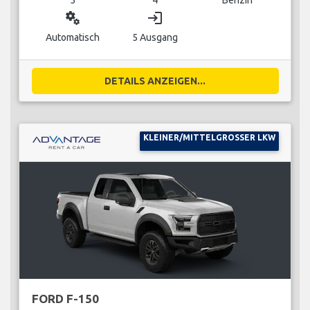
miscellaneous_services
login
Automatisch
5 Ausgang
DETAILS ANZEIGEN...
KLEINER/MITTELGROSSER LKW
FORD F-150