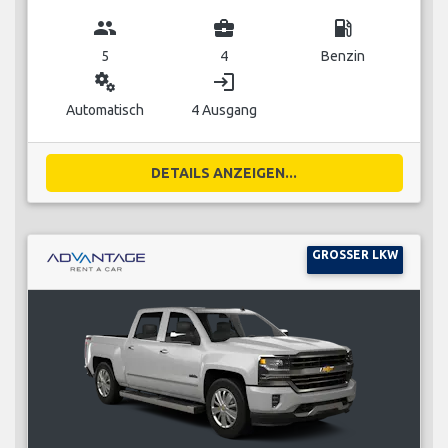
group
business_center
local_gas_station
5
4
Benzin
miscellaneous_services
login
Automatisch
4 Ausgang
DETAILS ANZEIGEN...
GROSSER LKW