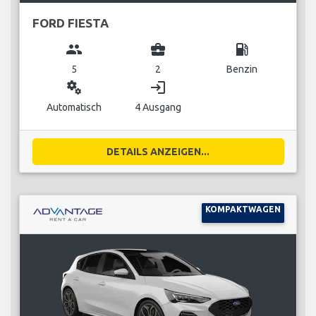
FORD FIESTA
group
business_center
local_gas_station
5
2
Benzin
miscellaneous_services
login
Automatisch
4 Ausgang
DETAILS ANZEIGEN...
KOMPAKTWAGEN