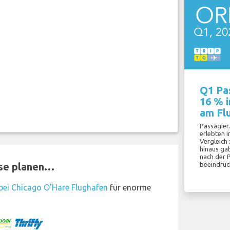
Q1 Pa
16 % i
am Fl
Passagier
erlebten i
Vergleich
hinaus ga
nach der 
beeindruc
ise planen…
ei Chicago O'Hare Flughafen
für enorme