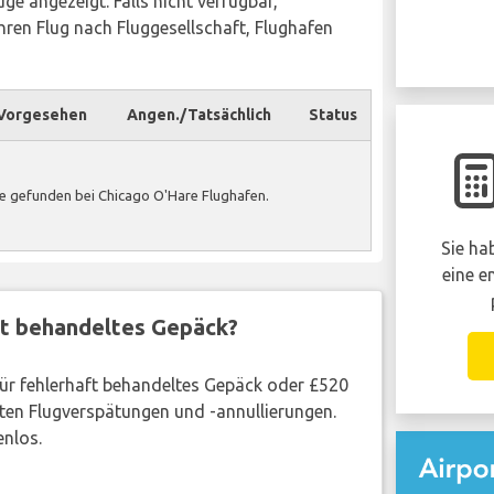
ge angezeigt. Falls nicht verfügbar,
ren Flug nach Fluggesellschaft, Flughafen
Vorgesehen
Angen./Tatsächlich
Status
e gefunden bei Chicago O'Hare Flughafen.
Sie ha
eine e
ft behandeltes Gepäck?
 für fehlerhaft behandeltes Gepäck oder £520
ten Flugverspätungen und -annullierungen.
enlos.