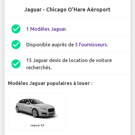
Jaguar - Chicago O'Hare Aéroport
check_circle
1
Modèles Jaguar
.
check_circle
Disponible auprès de
5 fournisseurs
.
15 Jaguar devis de location de voiture
check_circle
recherchés.
Modèles Jaguar populaires à louer :
Jaguar XF