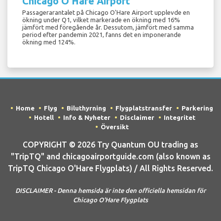
Chicago O'Hare Airport
Passagerarantalet på Chicago O'Hare Airport upplevde en
ökning under Q1, vilket markerade en ökning med 16%
jämfört med föregående år. Dessutom, jämfört med samma
period efter pandemin 2021, fanns det en imponerande
ökning med 124%.
Home
Flyg
Biluthyrning
Flygplatstransfer
Parkering
Hotell
Info & Nyheter
Disclaimer
Integritet
Översikt
COPYRIGHT © 2026 Try Quantum OU trading as
"TripTQ" and chicagoairportguide.com (also known as
TripTQ Chicago O'Hare Flygplats) / All Rights Reserved.
DISCLAIMER - Denna hemsida är inte den officiella hemsidan för
Chicago O'Hare Flygplats