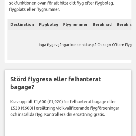
sökfunktionen ovan för att hitta ditt flyg efter flygbolag,
flygplats eller flygnummer.
Destination
Flygbolag
Flygnummer
Beräknad
Beräknad
Inga flygavgångar kunde hittas på Chicago O'Hare Flygpla
Störd flygresa eller felhanterat
bagage?
Kräv upp till £1,600 (€1,920) för felhanterat bagage eller
£520 (€600) i ersättning vid kvalificerande flygförseningar
och inställda flyg. Kontrollera din ersättning gratis.