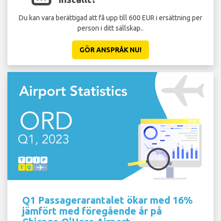
Du kan vara berättigad att få upp till 600 EUR i ersättning per
person i ditt sällskap..
GÖR ANSPRÅK NU!
Q1 Passagerarantalet ökar med 16%
jämfört med föregående år på