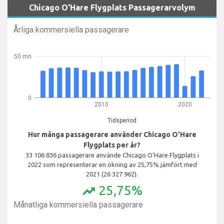
Chicago O'Hare Flygplats Passagerarvolym
Årliga kommersiella passagerare
50 mn
0
2010
2020
Tidsperiod
Hur många passagerare använder Chicago O'Hare
Flygplats per år?
33 106 836 passagerare använde Chicago O'Hare Flygplats i
2022 som representerar en ökning av 25,75% jämfört med
2021 (26 327 962).
25,75%
trending_up
Månatliga kommersiella passagerare