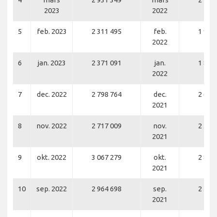
2023
2022
5
feb. 2023
2 311 495
feb.
1 925
2022
6
jan. 2023
2 371 091
jan.
1 818
2022
7
dec. 2022
2 798 764
dec.
2 634
2021
8
nov. 2022
2 717 009
nov.
2 560
2021
9
okt. 2022
3 067 279
okt.
2 824
2021
10
sep. 2022
2 964 698
sep.
2 598
2021