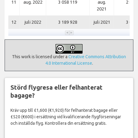
11
aug. 2022
3 058 119
aug.
2 881
2021
12
juli 2022
3 189 928
juli 2021
3 076
This work is licensed under a
Creative Commons Attribution
4.0 International License
.
Störd flygresa eller felhanterat
bagage?
Kräv upp till £1,600 (€1,920) för felhanterat bagage eller
£520 (€600) i ersättning vid kvalificerande flygförseningar
och inställda flyg. Kontrollera din ersättning gratis.