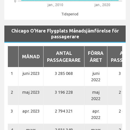
0
jan., 2010
jan., 2020
Tidsperiod
Chicago O'Hare Flygplats Månadsjämförelse för
passagerare
ANTAL
FÖRRA
ANT
MÅNAD
PASSAGERARE
ÅRET
PASSAG
1
juni 2023
3 285 068
juni
3 174
2022
2
maj 2023
3 196 228
maj
2 967
2022
3
apr. 2023
2 794 321
apr.
2 642
2022
4
mars
2 931 349
mars
2 783