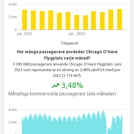
4 mn
2 mn
0
juli, 2022
jan., 2023
Tidsperiod
Hur många passagerare använder Chicago O'Hare
Flygplats varje månad?
3 285 068 passagerare använde Chicago O'Hare Flygplats i juni
2023 som representerar en ökning av 3,48% jämfört med juni
2022 (3 174 467).
3,48%
trending_up
Månatliga kommersiella passagerare (alla månader)
4 mn
2 mn