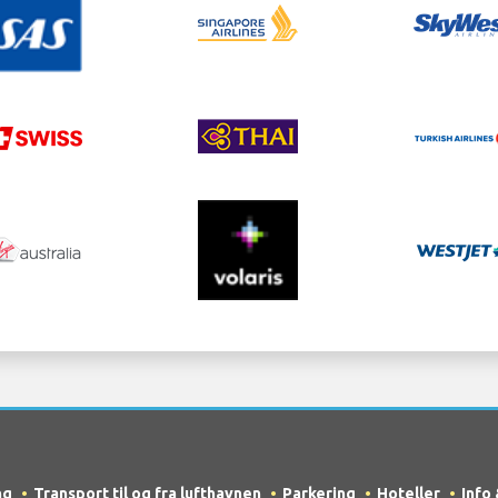
ng
Transport til og fra lufthavnen
Parkering
Hoteller
Info