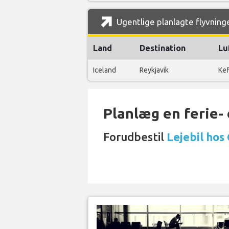
Ugentlige planlagte flyvninge
Land
Destination
Lu
Iceland
Reykjavik
Kef
Planlæg en ferie- e
Forudbestil
Lejebil hos