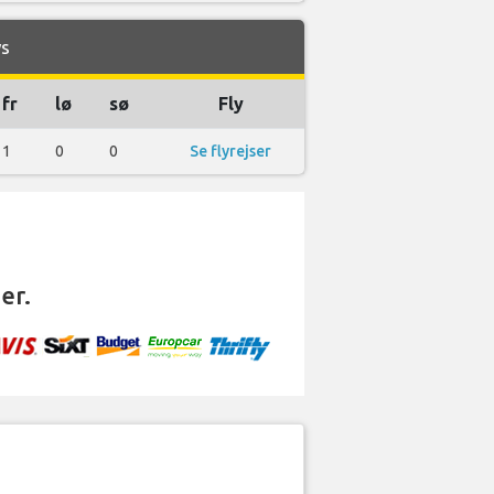
ys
fr
lø
sø
Fly
1
0
0
Se flyrejser
er.