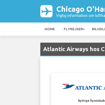
Chicago O'Ha
Vigtig information om luftha
HOME
FLYREJSER
BILUDL
Atlantic Airways hos 
Nyttige flyselskab