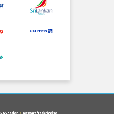
 & Nyheder
Ansvarsfraskrivelse