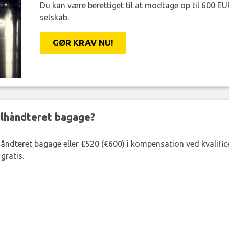
Du kan være berettiget til at modtage op til 600 EU
selskab.
GØR KRAV NU!
ejlhåndteret bagage?
lhåndteret bagage eller £520 (€600) i kompensation ved kvalific
gratis.