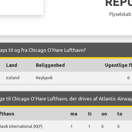
REP
Flyselskab
ways til og fra Chicago O'Hare Lufthavn?
Land
Beliggenhed
Ugentlige f
Iceland
Reykjavik
6
e til Chicago O'Hare Lufthavn, der drives af Atlantic Airwa
fthavn
ma
ti
on
to
lavik International (KEF)
1
1
0
0