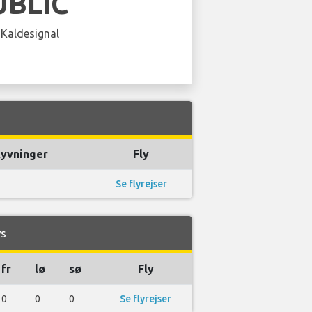
UBLIC
 Kaldesignal
lyvninger
Fly
Se flyrejser
ys
fr
lø
sø
Fly
0
0
0
Se flyrejser