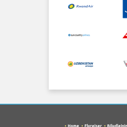
Home
Flyrejser
Biludlejni