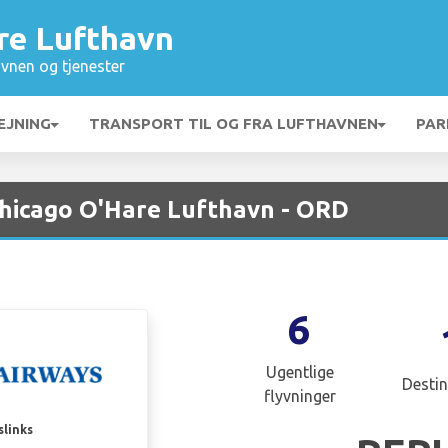
re Lufthavn
vnen og tjenester
EJNING
TRANSPORT TIL OG FRA LUFTHAVNEN
PAR
Chicago O'Hare Lufthavn - ORD
6
Ugentlige
Destin
flyvninger
slinks