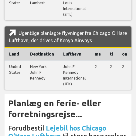
States
Lambert
Louis
International
(STL)
Ugentlige planlagte flyvninger fra Chicago O'Hare
Lufthavn, der drives af Kenya Airways
Land
Destination
Lufthavn
ma
ti
on
United
New York
John F
2
2
2
States
John F
Kennedy
Kennedy
International
(JFK)
Planlæg en ferie- eller
forretningsrejse...
Forudbestil
Lejebil hos Chicago
O'Hare Lufthavn
til store besparelser.