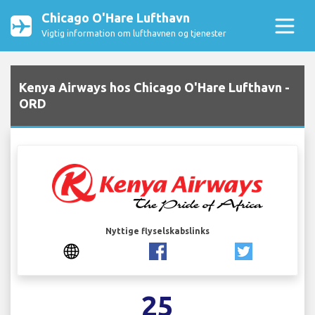
Chicago O'Hare Lufthavn
Vigtig information om lufthavnen og tjenester
Kenya Airways hos Chicago O'Hare Lufthavn -
ORD
Nyttige flyselskabslinks
25