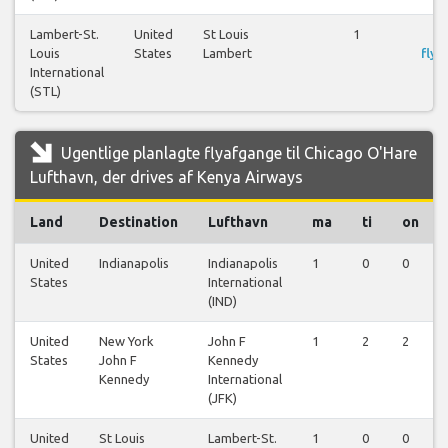
Lambert-St.
United
St Louis
1
S
Louis
States
Lambert
flyr
International
(STL)
Ugentlige planlagte flyafgange til Chicago O'Hare
Lufthavn, der drives af Kenya Airways
Land
Destination
Lufthavn
ma
ti
on
United
Indianapolis
Indianapolis
1
0
0
States
International
(IND)
United
New York
John F
1
2
2
States
John F
Kennedy
Kennedy
International
(JFK)
United
St Louis
Lambert-St.
1
0
0