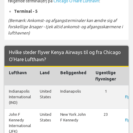
følgende terminal(er) på
Chicago O'Hare Lufthavn
:
Terminal - 5
(Bemærk: Ankomst- og afgangsterminaler kan ændre sig af
forskellige årsager - tjek altid ankomst- og afgangsskærmene i
lufthavnen)
Hvilke steder flyver Kenya Airways til og fra Chicago
O'Hare Lufthavn?
Lufthavn
Land
Beliggenhed
Ugentlige
F
flyvninger
Indianapolis
United
Indianapolis
1
S
International
States
flyr
(IND)
John F
United
New York John
23
S
Kennedy
States
F Kennedy
flyr
International
(JFK)