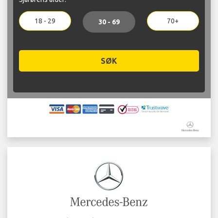
18 - 29
70+
30 - 69
SØK