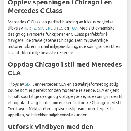
Opplev spenningen i Chicago i en
Mercedes C Class
Mercedes C Class, en perfekt blanding av luksus og ytelse,
tilbys av
HERTZ
,
SIXT
,
ROUTES
og
FOX
. Med sitt dynamiske
design og avanserte funksjoner er C Class perfekt for å
navigere i de travle gatene i Chicago. Den miljøvennlige
motoren sikrer minimal miljøpåvirkning, noe som gjør den til en
favoritt blant miljøbevisste reisende.
Oppdag Chicago i stil med Mercedes
CLA
Tilbys av
SIXT
, er Mercedes CLA en strømlinjeformet og stilig
coupe som er perfekt for den moderne reisende. CLA er kjent
for sitt sportslige design og kraftige ytelse, noe som gjør den til
et populært valg for de som ønsker å utforske Chicago med stil.
Den høye effektiviteten og lave utslippsmotoren legger til
appellen, og tiltrekker miljøbevisste kunder.
Utforsk Vindbyen med den