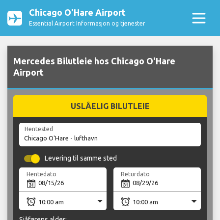
Chicago O'Hare Airport
Essential Airport Informasjon og tjenester
Mercedes Bilutleie hos Chicago O'Hare
Airport
USLÅELIG BILUTLEIE
Hentested
Levering til samme sted
Hentedato
Returdato
Sjåførens alder: