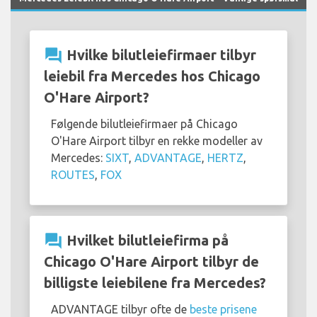
question_answer
Hvilke bilutleiefirmaer tilbyr
leiebil fra Mercedes hos Chicago
O'Hare Airport?
Følgende bilutleiefirmaer på Chicago
O'Hare Airport tilbyr en rekke modeller av
Mercedes:
SIXT
,
ADVANTAGE
,
HERTZ
,
ROUTES
,
FOX
question_answer
Hvilket bilutleiefirma på
Chicago O'Hare Airport tilbyr de
billigste leiebilene fra Mercedes?
ADVANTAGE tilbyr ofte de
beste prisene