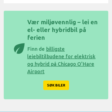
Vær miljøvennlig – lei en
el- eller hybridbil på
ferien
eco
Finn de
billigste
leiebiltilbudene for elektrisk
og hybrid på Chicago O'Hare
Airport
SØK BILER