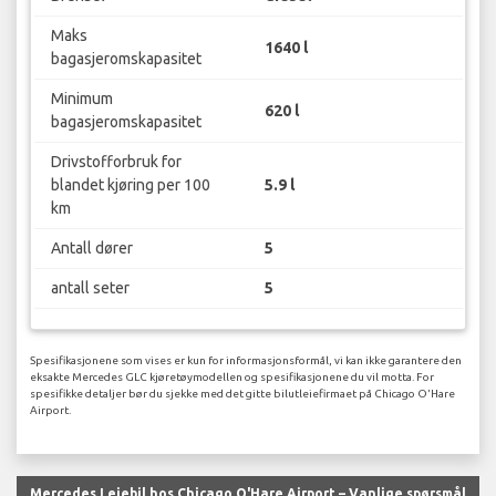
Maks
1640 l
bagasjeromskapasitet
Minimum
620 l
bagasjeromskapasitet
Drivstofforbruk for
blandet kjøring per 100
5.9 l
km
Antall dører
5
antall seter
5
Spesifikasjonene som vises er kun for informasjonsformål, vi kan ikke garantere den
eksakte Mercedes GLC kjøretøymodellen og spesifikasjonene du vil motta. For
spesifikke detaljer bør du sjekke med det gitte bilutleiefirmaet på Chicago O'Hare
Airport.
Mercedes Leiebil hos Chicago O'Hare Airport – Vanlige spørsmål