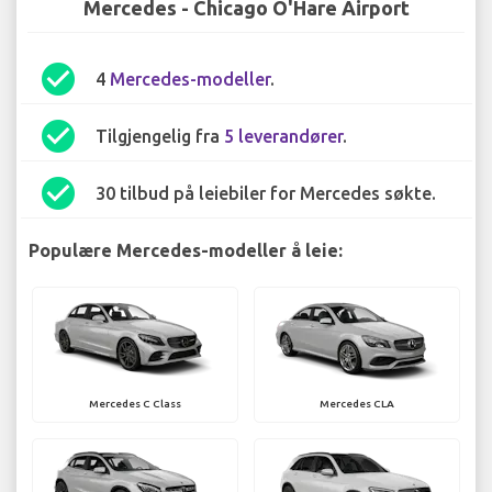
Mercedes - Chicago O'Hare Airport
check_circle
4
Mercedes-modeller
.
check_circle
Tilgjengelig fra
5 leverandører
.
check_circle
30 tilbud på leiebiler for Mercedes søkte.
Populære Mercedes-modeller å leie:
Mercedes C Class
Mercedes CLA