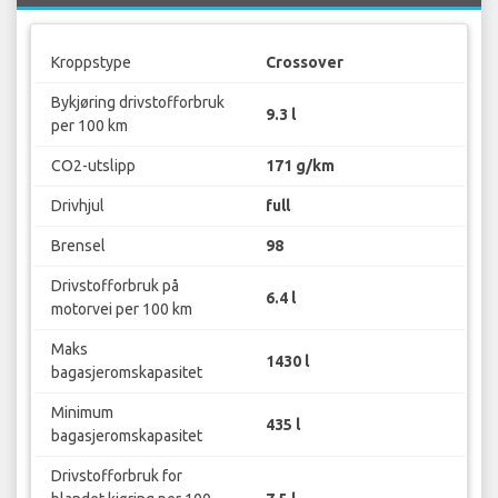
Kroppstype
Crossover
Bykjøring drivstofforbruk
9.3 l
per 100 km
CO2-utslipp
171 g/km
Drivhjul
full
Brensel
98
Drivstofforbruk på
6.4 l
motorvei per 100 km
Maks
1430 l
bagasjeromskapasitet
Minimum
435 l
bagasjeromskapasitet
Drivstofforbruk for