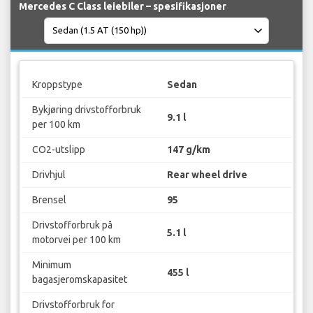
Mercedes C Class leiebiler – spesifikasjoner
Kroppstype
Sedan
Bykjøring drivstofforbruk
9.1 l
per 100 km
CO2-utslipp
147 g/km
Drivhjul
Rear wheel drive
Brensel
95
Drivstofforbruk på
5.1 l
motorvei per 100 km
Minimum
455 l
bagasjeromskapasitet
Drivstofforbruk for