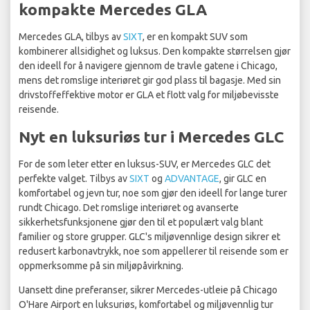
kompakte Mercedes GLA
Mercedes GLA, tilbys av
SIXT
, er en kompakt SUV som
kombinerer allsidighet og luksus. Den kompakte størrelsen gjør
den ideell for å navigere gjennom de travle gatene i Chicago,
mens det romslige interiøret gir god plass til bagasje. Med sin
drivstoffeffektive motor er GLA et flott valg for miljøbevisste
reisende.
Nyt en luksuriøs tur i Mercedes GLC
For de som leter etter en luksus-SUV, er Mercedes GLC det
perfekte valget. Tilbys av
SIXT
og
ADVANTAGE
, gir GLC en
komfortabel og jevn tur, noe som gjør den ideell for lange turer
rundt Chicago. Det romslige interiøret og avanserte
sikkerhetsfunksjonene gjør den til et populært valg blant
familier og store grupper. GLC's miljøvennlige design sikrer et
redusert karbonavtrykk, noe som appellerer til reisende som er
oppmerksomme på sin miljøpåvirkning.
Uansett dine preferanser, sikrer Mercedes-utleie på Chicago
O'Hare Airport en luksuriøs, komfortabel og miljøvennlig tur