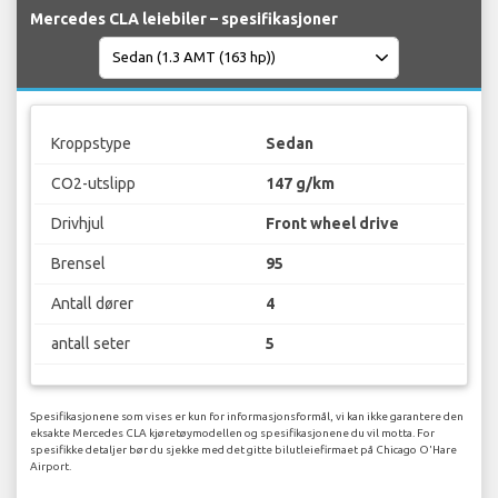
Mercedes CLA leiebiler – spesifikasjoner
Kroppstype
Sedan
CO2-utslipp
147 g/km
Drivhjul
Front wheel drive
Brensel
95
Antall dører
4
antall seter
5
Spesifikasjonene som vises er kun for informasjonsformål, vi kan ikke garantere den
eksakte Mercedes CLA kjøretøymodellen og spesifikasjonene du vil motta. For
spesifikke detaljer bør du sjekke med det gitte bilutleiefirmaet på Chicago O'Hare
Airport.