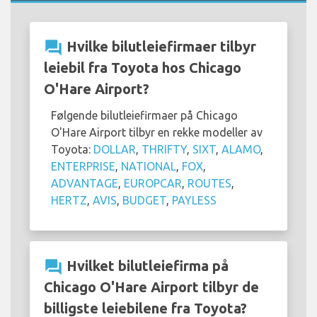
question_answer
Hvilke bilutleiefirmaer tilbyr
leiebil fra Toyota hos Chicago
O'Hare Airport?
Følgende bilutleiefirmaer på Chicago
O'Hare Airport tilbyr en rekke modeller av
Toyota:
DOLLAR
,
THRIFTY
,
SIXT
,
ALAMO
,
ENTERPRISE
,
NATIONAL
,
FOX
,
ADVANTAGE
,
EUROPCAR
,
ROUTES
,
HERTZ
,
AVIS
,
BUDGET
,
PAYLESS
question_answer
Hvilket bilutleiefirma på
Chicago O'Hare Airport tilbyr de
billigste leiebilene fra Toyota?