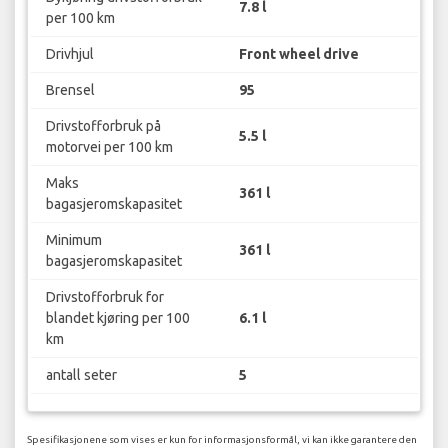
7.8 l
per 100 km
Drivhjul
Front wheel drive
Brensel
95
Drivstofforbruk på
5.5 l
motorvei per 100 km
Maks
361 l
bagasjeromskapasitet
Minimum
361 l
bagasjeromskapasitet
Drivstofforbruk for
blandet kjøring per 100
6.1 l
km
antall seter
5
Spesifikasjonene som vises er kun for informasjonsformål, vi kan ikke garantere den