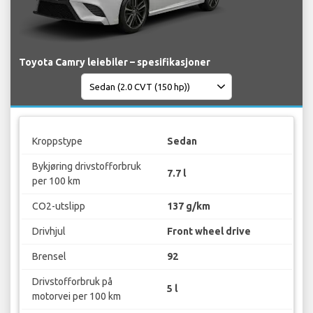
Toyota Camry leiebiler – spesifikasjoner
Kroppstype
Sedan
Bykjøring drivstofforbruk
7.7 l
per 100 km
CO2-utslipp
137 g/km
Drivhjul
Front wheel drive
Brensel
92
Drivstofforbruk på
5 l
motorvei per 100 km