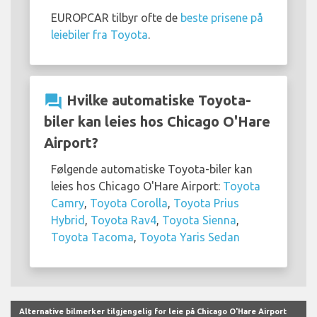
EUROPCAR tilbyr ofte de
beste prisene på
leiebiler fra Toyota
.
question_answer
Hvilke automatiske Toyota-
biler kan leies hos Chicago O'Hare
Airport?
Følgende automatiske Toyota-biler kan
leies hos Chicago O'Hare Airport:
Toyota
Camry
,
Toyota Corolla
,
Toyota Prius
Hybrid
,
Toyota Rav4
,
Toyota Sienna
,
Toyota Tacoma
,
Toyota Yaris Sedan
Alternative bilmerker tilgjengelig for leie på Chicago O'Hare Airport