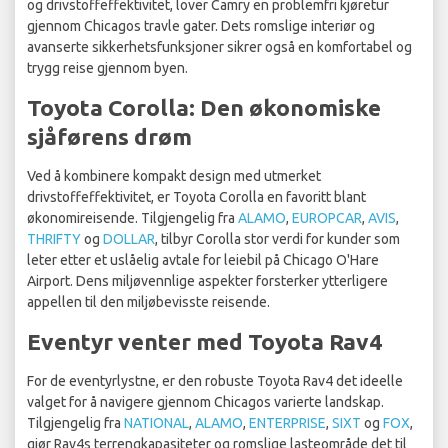
og drivstoffeffektivitet, lover Camry en problemfri kjøretur
gjennom Chicagos travle gater. Dets romslige interiør og
avanserte sikkerhetsfunksjoner sikrer også en komfortabel og
trygg reise gjennom byen.
Toyota Corolla: Den økonomiske
sjåførens drøm
Ved å kombinere kompakt design med utmerket
drivstoffeffektivitet, er Toyota Corolla en favoritt blant
økonomireisende. Tilgjengelig fra
ALAMO
,
EUROPCAR
,
AVIS
,
THRIFTY
og
DOLLAR
, tilbyr Corolla stor verdi for kunder som
leter etter et uslåelig avtale for leiebil på Chicago O'Hare
Airport. Dens miljøvennlige aspekter forsterker ytterligere
appellen til den miljøbevisste reisende.
Eventyr venter med Toyota Rav4
For de eventyrlystne, er den robuste Toyota Rav4 det ideelle
valget for å navigere gjennom Chicagos varierte landskap.
Tilgjengelig fra
NATIONAL
,
ALAMO
,
ENTERPRISE
,
SIXT
og
FOX
,
gjør Rav4s terrengkapasiteter og romslige lasteområde det til