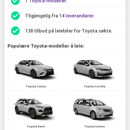
check_circle
7
Toyota-modeller
.
check_circle
Tilgjengelig fra
14 leverandører
.
check_circle
138 tilbud på leiebiler for Toyota søkte.
Populære Toyota-modeller å leie:
Toyota Camry
Toyota Corolla
Toyota Rav4
Toyota Sienna