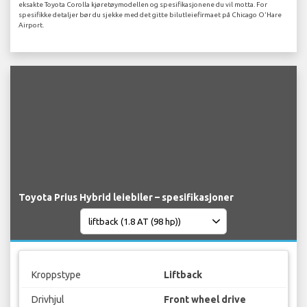
eksakte Toyota Corolla kjøretøymodellen og spesifikasjonene du vil motta. For
spesifikke detaljer bør du sjekke med det gitte bilutleiefirmaet på Chicago O'Hare
Airport.
Toyota Prius Hybrid leiebiler – spesifikasjoner
Kroppstype
Liftback
Drivhjul
Front wheel drive