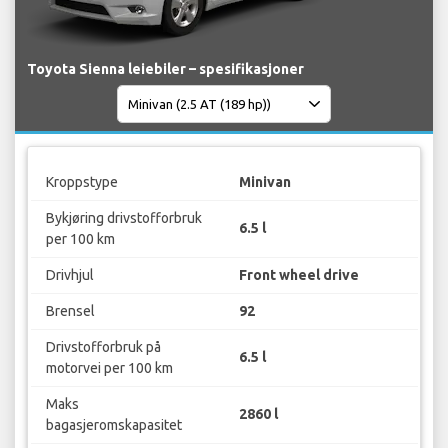
Toyota Sienna leiebiler – spesifikasjoner
Kroppstype
Minivan
Bykjøring drivstofforbruk
6.5 l
per 100 km
Drivhjul
Front wheel drive
Brensel
92
Drivstofforbruk på
6.5 l
motorvei per 100 km
Maks
2860 l
bagasjeromskapasitet