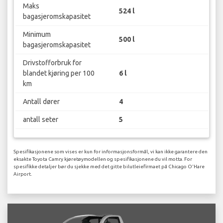
Maks
524 l
bagasjeromskapasitet
Minimum
500 l
bagasjeromskapasitet
Drivstofforbruk for
blandet kjøring per 100
6 l
km
Antall dører
4
antall seter
5
Spesifikasjonene som vises er kun for informasjonsformål, vi kan ikke garantere den
eksakte Toyota Camry kjøretøymodellen og spesifikasjonene du vil motta. For
spesifikke detaljer bør du sjekke med det gitte bilutleiefirmaet på Chicago O'Hare
Airport.