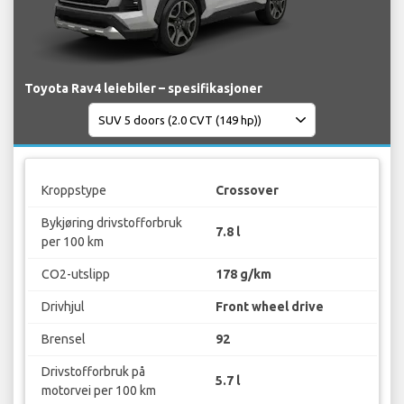
Toyota Rav4 leiebiler – spesifikasjoner
Kroppstype
Crossover
Bykjøring drivstofforbruk
7.8 l
per 100 km
CO2-utslipp
178 g/km
Drivhjul
Front wheel drive
Brensel
92
Drivstofforbruk på
5.7 l
motorvei per 100 km