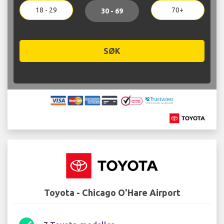
18 - 29
70+
30 - 69
SØK
Toyota - Chicago O'Hare Airport