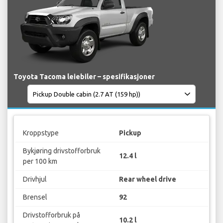
Toyota Tacoma leiebiler – spesifikasjoner
Kroppstype
Pickup
Bykjøring drivstofforbruk
12.4 l
per 100 km
Drivhjul
Rear wheel drive
Brensel
92
Drivstofforbruk på
10.2 l