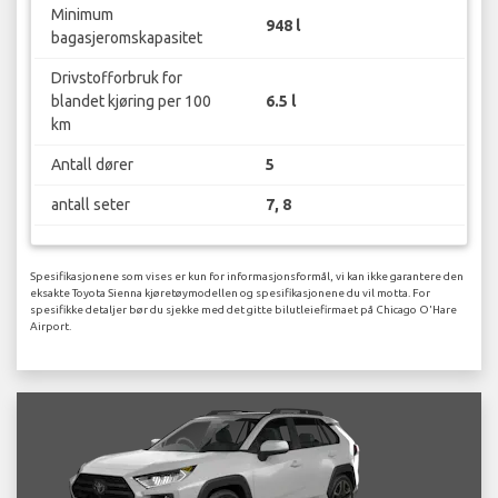
Minimum
948 l
bagasjeromskapasitet
Drivstofforbruk for
blandet kjøring per 100
6.5 l
km
Antall dører
5
antall seter
7, 8
Spesifikasjonene som vises er kun for informasjonsformål, vi kan ikke garantere den
eksakte Toyota Sienna kjøretøymodellen og spesifikasjonene du vil motta. For
spesifikke detaljer bør du sjekke med det gitte bilutleiefirmaet på Chicago O'Hare
Airport.