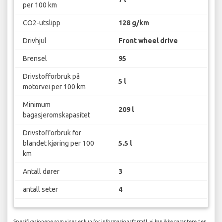
per 100 km
CO2-utslipp
128 g/km
Drivhjul
Front wheel drive
Brensel
95
Drivstofforbruk på
5 l
motorvei per 100 km
Minimum
209 l
bagasjeromskapasitet
Drivstofforbruk for
blandet kjøring per 100
5.5 l
km
Antall dører
3
antall seter
4
Spesifikasjonene som vises er kun for informasjonsformål, vi kan ikke garantere den