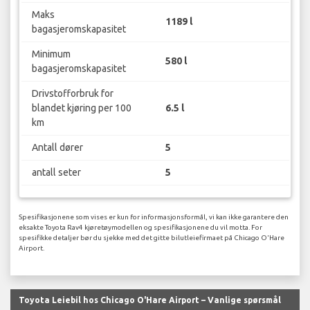
Maks
1189 l
bagasjeromskapasitet
Minimum
580 l
bagasjeromskapasitet
Drivstofforbruk for
blandet kjøring per 100
6.5 l
km
Antall dører
5
antall seter
5
Spesifikasjonene som vises er kun for informasjonsformål, vi kan ikke garantere den
eksakte Toyota Rav4 kjøretøymodellen og spesifikasjonene du vil motta. For
spesifikke detaljer bør du sjekke med det gitte bilutleiefirmaet på Chicago O'Hare
Airport.
Toyota Leiebil hos Chicago O'Hare Airport – Vanlige spørsmål