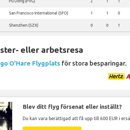
Pu Dong (PVG)
2
1
1
San Francisco International (SFO)
1
1
0
Shenzhen (SZX)
0
0
1
ter- eller arbetsresa
ago O'Hare Flygplats
för stora besparingar.
Blev ditt flyg försenat eller inställt?
Du kan vara berättigad att få upp till 600 EUR i ersä