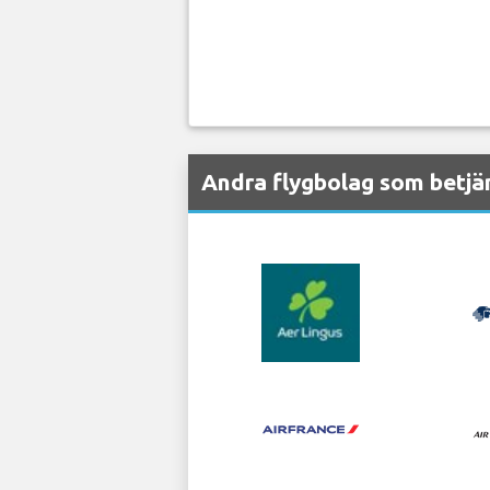
Andra flygbolag som betjä