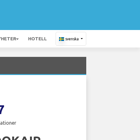
YHETER
HOTELL
svenska
7
ationer