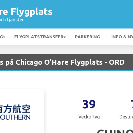
re Flygplats
och tjänster
NG
FLYGPLATSTRANSFER
PARKERING
INFO & N
s på Chicago O'Hare Flygplats - ORD
39
Veckoflyg
Destin