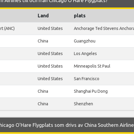
n Airlines till och från Chicago O'Hare Flygplats?
Land
plats
rt (ANC)
United States
Anchorage Ted Stevens Anchor
China
Guangzhou
United States
Los Angeles
United States
Minneapolis St Paul
United States
San Francisco
China
Shanghai Pu Dong
China
Shenzhen
hicago O'Hare Flygplats som drivs av China Southern Airlin