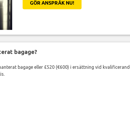
GÖR ANSPRÅK NU!
nterat bagage?
lhanterat bagage eller £520 (€600) i ersättning vid kvalificeran
is.