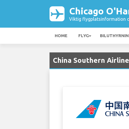
Chicago O'Ha
Viktig flygplatsinformation 
HOME
FLYG
BILUTHYRNI
China Southern Airline