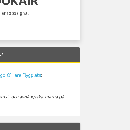
OOKAIR
 anropssignal
s?
go O'Hare Flygplats
:
nkomst- och avgångsskärmarna på