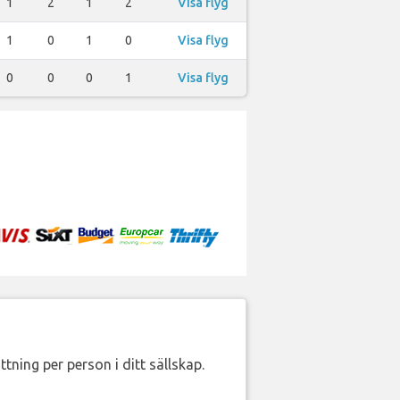
1
2
1
2
Visa flyg
1
0
1
0
Visa flyg
0
0
0
1
Visa flyg
ttning per person i ditt sällskap.