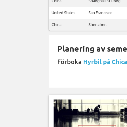
China
Shanghai Pu Dong
United States
San Francisco
China
Shenzhen
Planering av semes
Förboka
Hyrbil på Chic