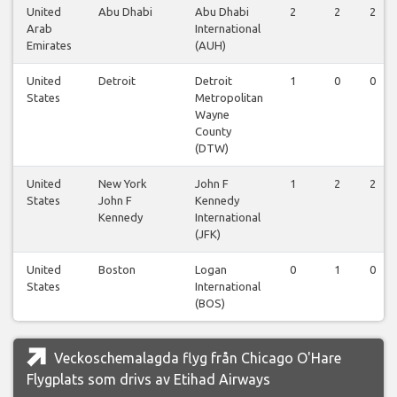
United
Abu Dhabi
Abu Dhabi
2
2
2
Arab
International
Emirates
(AUH)
United
Detroit
Detroit
1
0
0
States
Metropolitan
Wayne
County
(DTW)
United
New York
John F
1
2
2
States
John F
Kennedy
Kennedy
International
(JFK)
United
Boston
Logan
0
1
0
States
International
(BOS)
Veckoschemalagda flyg från Chicago O'Hare
Flygplats som drivs av Etihad Airways