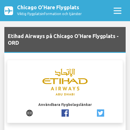
Chicago O'Hare Flygplats
Viktig flygplatsinformation och tjänster
Etihad Airways på Chicago O'Hare Flygplats -
ORD
Användbara flygbolagslänkar