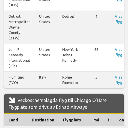
(BOS)
Detroit
United
Detroit
1
Visa
Metropolitan
States
flyg
Wayne
County
(DTW)
John F
United
New York
22
Visa
Kennedy
States
John F
flyg
International
Kennedy
(JFK)
Fiumicino
Italy
Rome
5
Visa
(FCO)
Fiumicino
flyg
Veckoschemalagda flyg till Chicago O'Hare
Flygplats som drivs av Etihad Airways
Land
Destination
Flygplats
må
ti
on