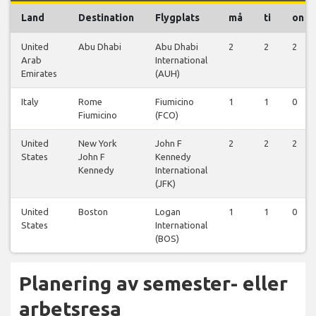
Land
Destination
Flygplats
må
ti
on
United
Abu Dhabi
Abu Dhabi
2
2
2
Arab
International
Emirates
(AUH)
Italy
Rome
Fiumicino
1
1
0
Fiumicino
(FCO)
United
New York
John F
2
2
2
States
John F
Kennedy
Kennedy
International
(JFK)
United
Boston
Logan
1
1
0
States
International
(BOS)
Planering av semester- eller
arbetsresa