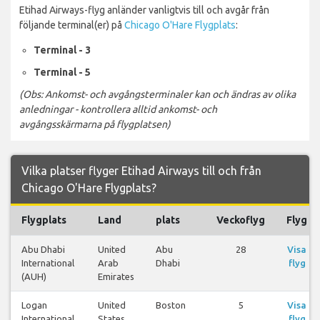
Etihad Airways-flyg anländer vanligtvis till och avgår från
följande terminal(er) på
Chicago O'Hare Flygplats
:
Terminal - 3
Terminal - 5
(Obs: Ankomst- och avgångsterminaler kan och ändras av olika
anledningar - kontrollera alltid ankomst- och
avgångsskärmarna på flygplatsen)
Vilka platser flyger Etihad Airways till och från
Chicago O'Hare Flygplats?
Flygplats
Land
plats
Veckoflyg
Flyg
Abu Dhabi
United
Abu
28
Visa
International
Arab
Dhabi
flyg
(AUH)
Emirates
Logan
United
Boston
5
Visa
International
States
flyg