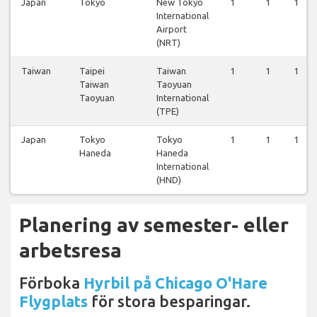
Japan
Tokyo
New Tokyo
1
1
1
International
Airport
(NRT)
Taiwan
Taipei
Taiwan
1
1
1
Taiwan
Taoyuan
Taoyuan
International
(TPE)
Japan
Tokyo
Tokyo
1
1
1
Haneda
Haneda
International
(HND)
Planering av semester- eller
arbetsresa
Förboka
Hyrbil på Chicago O'Hare
Flygplats
för stora besparingar.