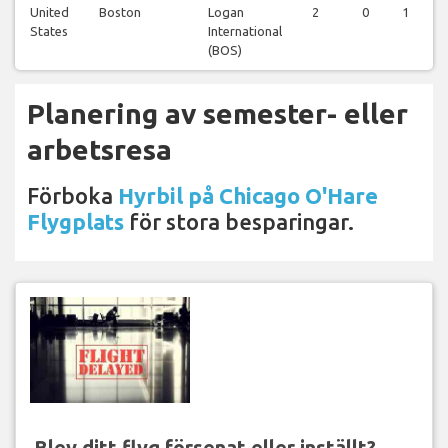
United
Boston
Logan
2
0
1
States
International
(BOS)
Planering av semester- eller
arbetsresa
Förboka
Hyrbil på Chicago O'Hare
Flygplats
för stora besparingar.
Blev ditt flyg försenat eller inställt?