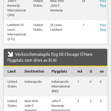
John F
United
New York
34
Visa
Kennedy
States
John F
flyg
International
Kennedy
(JFK)
Lambert-St.
United
St Louis
1
Visa
Louis
States
Lambert
flyg
International
(STL)
Veckoschemalagda flyg till Chicago O'Hare
Flygplats som drivs av El Al
Land
Destination
Flygplats
må
ti
on
United
Indianapolis
Indianapolis
1
0
0
States
International
(IND)
United
New York
John F
3
3
4
States
John F
Kennedy
Kennedy
International