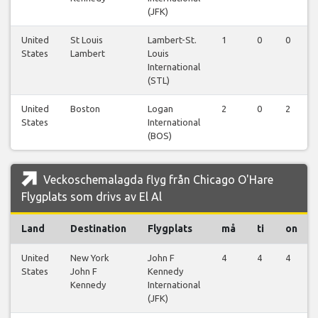
(JFK)
United
St Louis
Lambert-St.
1
0
0
States
Lambert
Louis
International
(STL)
United
Boston
Logan
2
0
2
States
International
(BOS)
Veckoschemalagda flyg från Chicago O'Hare
Flygplats som drivs av El Al
Land
Destination
Flygplats
må
ti
on
United
New York
John F
4
4
4
States
John F
Kennedy
Kennedy
International
(JFK)