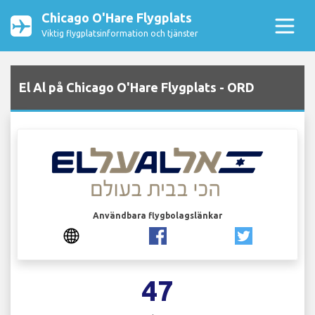
Chicago O'Hare Flygplats
Viktig flygplatsinformation och tjänster
El Al på Chicago O'Hare Flygplats - ORD
Användbara flygbolagslänkar
47