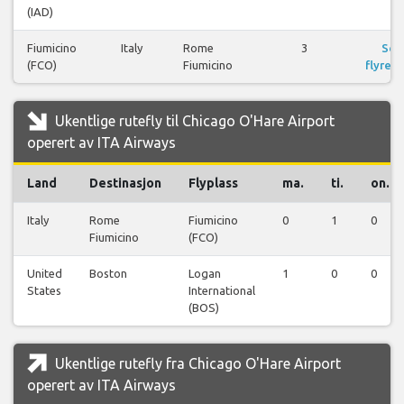
(IAD)
Fiumicino
Italy
Rome
3
Se
(FCO)
Fiumicino
flyreis
Ukentlige rutefly til Chicago O'Hare Airport
operert av ITA Airways
Land
Destinasjon
Flyplass
ma.
ti.
on.
Italy
Rome
Fiumicino
0
1
0
Fiumicino
(FCO)
United
Boston
Logan
1
0
0
States
International
(BOS)
Ukentlige rutefly fra Chicago O'Hare Airport
operert av ITA Airways