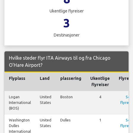
Ukentlige flyreiser
3
Destinasjoner
Hvilke steder flyr ITA Airways til og fra Chicago
O'Hare Airport?
Flyplass
Land
plassering
Ukentlige
Flyreis
flyreiser
Logan
United
Boston
4
Se
International
States
flyreis
(BOS)
Washington
United
Dulles
1
Se
Dulles
States
flyreis
International