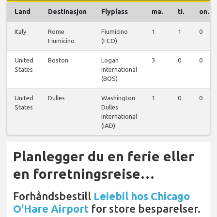
Land
Destinasjon
Flyplass
ma.
ti.
on.
Italy
Rome
Fiumicino
1
1
0
Fiumicino
(FCO)
United
Boston
Logan
3
0
0
States
International
(BOS)
United
Dulles
Washington
1
0
0
States
Dulles
International
(IAD)
Planlegger du en ferie eller
en forretningsreise…
Forhåndsbestill
Leiebil hos Chicago
O'Hare Airport
for store besparelser.