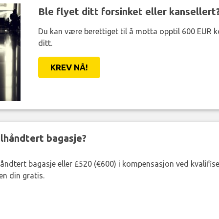
Ble flyet ditt forsinket eller kansellert
Du kan være berettiget til å motta opptil 600 EUR 
ditt.
KREV NÅ!
eilhåndtert bagasje?
lhåndtert bagasje eller £520 (€600) i kompensasjon ved kvalifis
n din gratis.