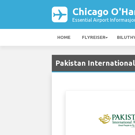
Chicago O'Ha
Essential Airport Informasjo
HOME
FLYREISER
BILUTH
Pakistan International