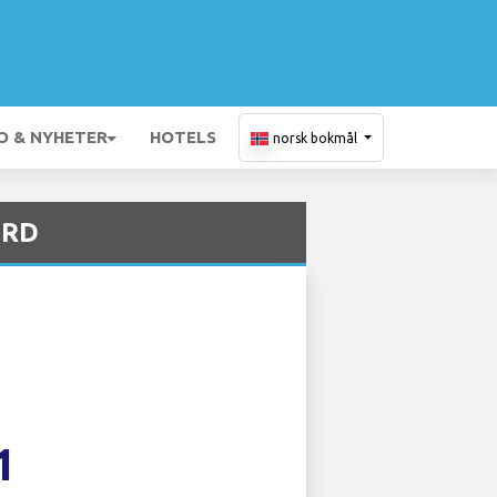
O & NYHETER
HOTELS
norsk bokmål
ORD
1