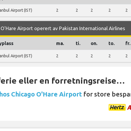
tanbul Airport (IST)
2
2
2
2
2
 O'Hare Airport operert av Pakistan International Airlines
yplass
ma.
ti.
on.
to.
fr.
tanbul Airport (IST)
2
2
2
2
2
ferie eller en forretningsreise…
 hos Chicago O'Hare Airport
for store bespar