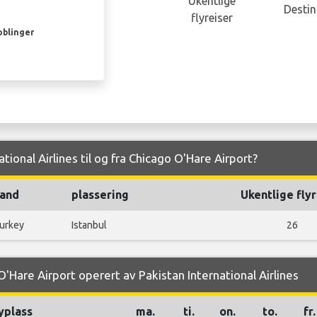
Ukentlige
Destin
flyreiser
oblinger
ational Airlines til og fra Chicago O'Hare Airport?
and
plassering
Ukentlige flyr
urkey
Istanbul
26
O'Hare Airport operert av Pakistan International Airlines
yplass
ma.
ti.
on.
to.
fr.