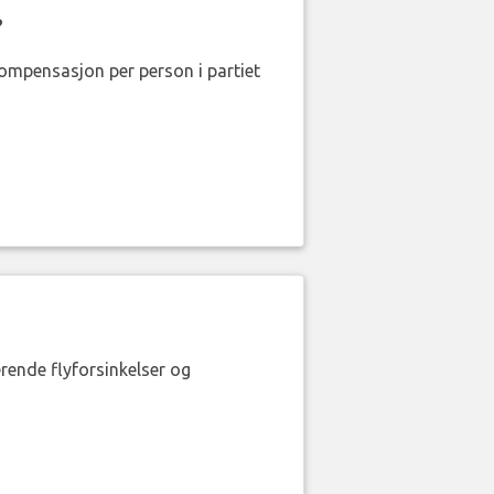
?
kompensasjon per person i partiet
erende flyforsinkelser og