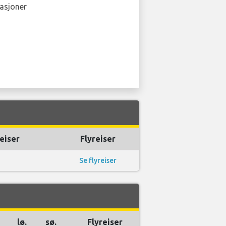
asjoner
eiser
Flyreiser
Se flyreiser
lø.
sø.
Flyreiser