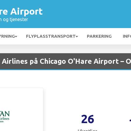
re Airport
n og tjenester
YRNING
FLYPLASSTRANSPORT
PARKERING
INF
 Airlines på Chicago O'Hare Airport – 
26