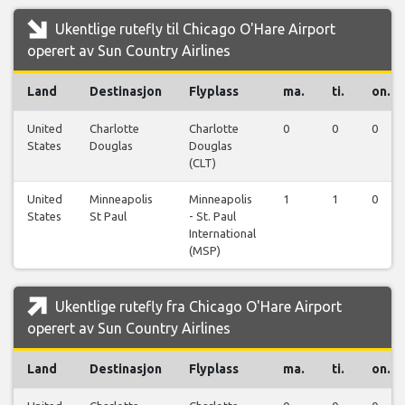
Ukentlige rutefly til Chicago O'Hare Airport
operert av Sun Country Airlines
Land
Destinasjon
Flyplass
ma.
ti.
on.
United
Charlotte
Charlotte
0
0
0
States
Douglas
Douglas
(CLT)
United
Minneapolis
Minneapolis
1
1
0
States
St Paul
- St. Paul
International
(MSP)
Ukentlige rutefly fra Chicago O'Hare Airport
operert av Sun Country Airlines
Land
Destinasjon
Flyplass
ma.
ti.
on.