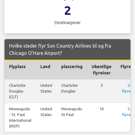
2
Destinasjoner
Hvilke steder flyr Sun Country Airlines til og fra
Chicago O'Hare Airport?
Flyplass
Land
plassering
Ukentlige
Flyreis
flyreiser
Charlotte
United
Charlotte
3
Se
Douglas
States
Douglas
flyreis
(CLT)
Minneapolis
United
Minneapolis
10
Se
- St. Paul
States
St Paul
flyreis
International
(MSP)