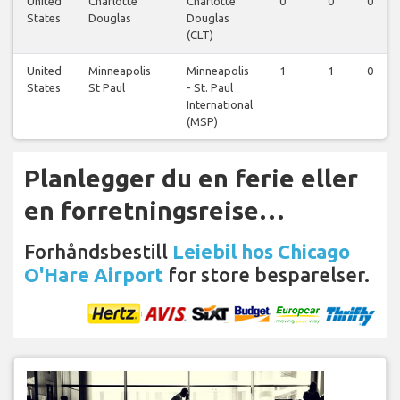
United
Charlotte
Charlotte
0
0
0
States
Douglas
Douglas
(CLT)
United
Minneapolis
Minneapolis
1
1
0
States
St Paul
- St. Paul
International
(MSP)
Planlegger du en ferie eller
en forretningsreise…
Forhåndsbestill
Leiebil hos Chicago
O'Hare Airport
for store besparelser.