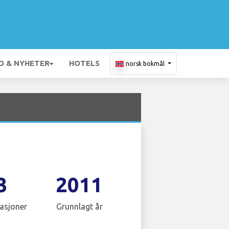
O & NYHETER
HOTELS
norsk bokmål
3
2011
asjoner
Grunnlagt år