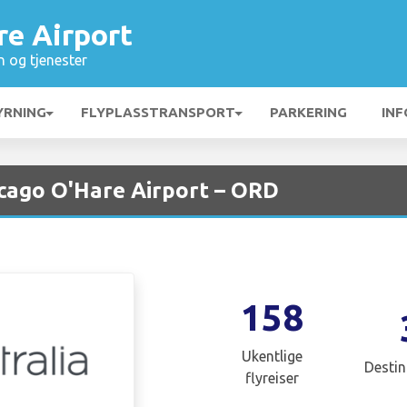
re Airport
n og tjenester
YRNING
FLYPLASSTRANSPORT
PARKERING
INF
icago O'Hare Airport – ORD
158
Ukentlige
Destin
flyreiser