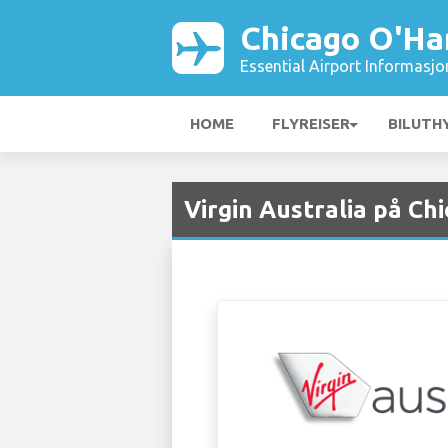
Chicago O'Ha
Essential Airport Informasjo
HOME
FLYREISER
BILUTH
Virgin Australia på Ch