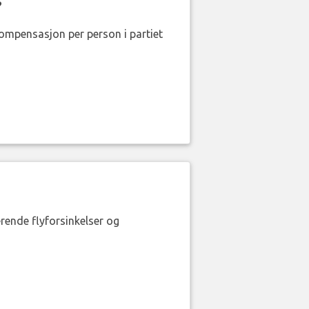
?
kompensasjon per person i partiet
erende flyforsinkelser og