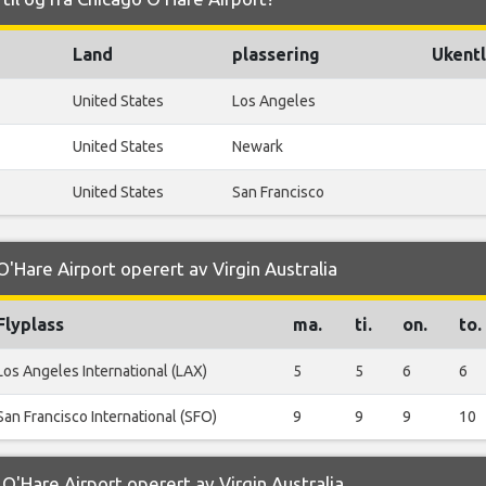
Land
plassering
Ukentl
United States
Los Angeles
United States
Newark
United States
San Francisco
O'Hare Airport operert av Virgin Australia
Flyplass
ma.
ti.
on.
to.
Los Angeles International (LAX)
5
5
6
6
San Francisco International (SFO)
9
9
9
10
 O'Hare Airport operert av Virgin Australia