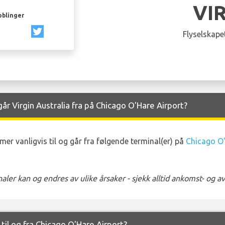
VI
oblinger
Flyselskapet
r Virgin Australia fra på Chicago O'Hare Airport?
er vanligvis til og går fra følgende terminal(er) på
Chicago O'
ler kan og endres av ulike årsaker - sjekk alltid ankomst- og 
a til og fra Chicago O'Hare Airport?