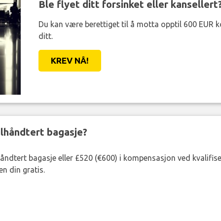
Ble flyet ditt forsinket eller kansellert
Du kan være berettiget til å motta opptil 600 EUR 
ditt.
KREV NÅ!
eilhåndtert bagasje?
lhåndtert bagasje eller £520 (€600) i kompensasjon ved kvalifis
n din gratis.