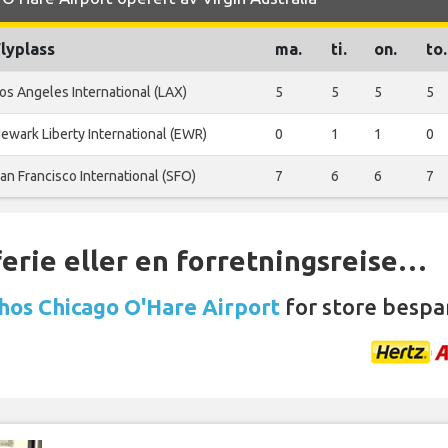
lyplass
ma.
ti.
on.
to.
os Angeles International (LAX)
5
5
5
5
ewark Liberty International (EWR)
0
1
1
0
an Francisco International (SFO)
7
6
6
7
ferie eller en forretningsreise…
 hos Chicago O'Hare Airport
for store bespar