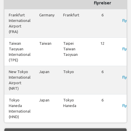
flyreiser
Frankfurt
Germany
Frankfurt
6
S
International
flyre
Airport
(FRA)
Taiwan
Taiwan
Taipei
12
S
Taoyuan
Taiwan
flyre
International
Taoyuan
(TPE)
New Tokyo
Japan
Tokyo
6
S
International
flyre
Airport
(NRT)
Tokyo
Japan
Tokyo
6
S
Haneda
Haneda
flyre
International
(HND)