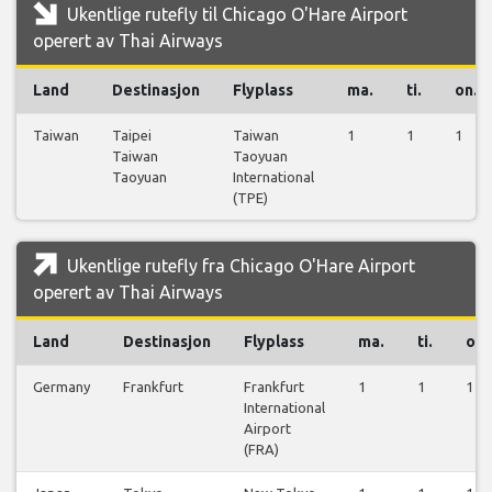
Ukentlige rutefly til Chicago O'Hare Airport
operert av Thai Airways
Land
Destinasjon
Flyplass
ma.
ti.
on.
Taiwan
Taipei
Taiwan
1
1
1
Taiwan
Taoyuan
Taoyuan
International
(TPE)
Ukentlige rutefly fra Chicago O'Hare Airport
operert av Thai Airways
Land
Destinasjon
Flyplass
ma.
ti.
on.
Germany
Frankfurt
Frankfurt
1
1
1
International
Airport
(FRA)