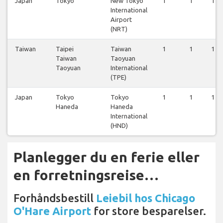
Japan
Tokyo
New Tokyo
1
1
1
International
Airport
(NRT)
Taiwan
Taipei
Taiwan
1
1
1
Taiwan
Taoyuan
Taoyuan
International
(TPE)
Japan
Tokyo
Tokyo
1
1
1
Haneda
Haneda
International
(HND)
Planlegger du en ferie eller
en forretningsreise…
Forhåndsbestill
Leiebil hos Chicago
O'Hare Airport
for store besparelser.