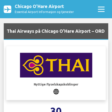
Chicago O'Hare Airport
Essential Airport Informasjon og tjenester
Thai Airways på Chicago O'Hare Airport – ORD
Nyttige flyselskapskoblinger
30