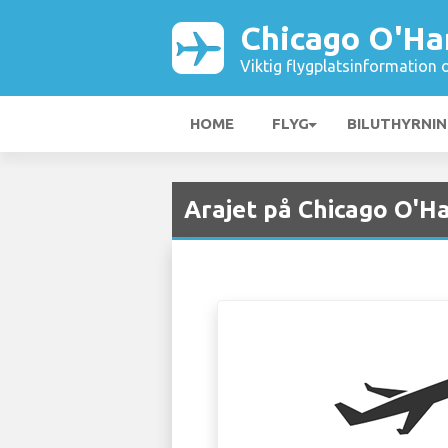
Chicago O'Ha
Viktig flygplatsinformation 
HOME
FLYG
BILUTHYRNI
Arajet på Chicago O'H