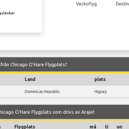
Veckoflyg
Destin
gslänkar
ch från Chicago O'Hare Flygplats?
Land
plats
Dominican Republic
Higuey
hicago O'Hare Flygplats som drivs av Arajet
n
Flygplats
må
ti
on