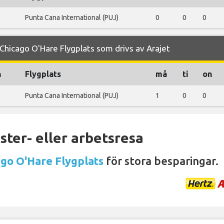
Punta Cana International (PUJ)
0
0
0
hicago O'Hare Flygplats som drivs av Arajet
n
Flygplats
må
ti
on
Punta Cana International (PUJ)
1
0
0
ter- eller arbetsresa
ago O'Hare Flygplats
för stora besparingar.