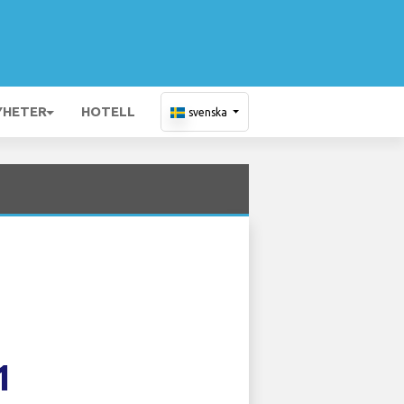
YHETER
HOTELL
svenska
1