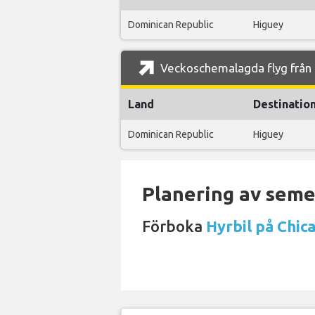
Dominican Republic
Higuey
Veckoschemalagda flyg från C
Land
Destinatio
Dominican Republic
Higuey
Planering av semes
Förboka
Hyrbil på Chic