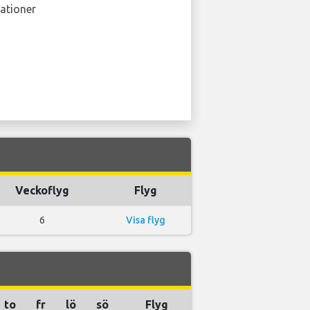
ationer
Veckoflyg
Flyg
6
Visa flyg
to
fr
lö
sö
Flyg