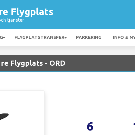
re Flygplats
och tjänster
NG
FLYGPLATSTRANSFER
PARKERING
INFO & N
are Flygplats - ORD
6