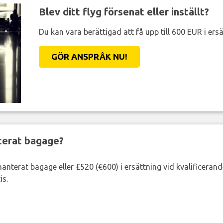
Blev ditt flyg försenat eller inställt?
Du kan vara berättigad att få upp till 600 EUR i ersä
GÖR ANSPRÅK NU!
nterat bagage?
lhanterat bagage eller £520 (€600) i ersättning vid kvalificeran
is.