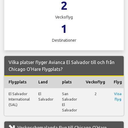
2
Veckoflyg
1
Destinationer
Vilka platser flyger Avianca El Salvador till och från
Chicago O'Hare Flygplats?
Flygplats
Land
plats
Veckoflyg
Flyg
El Salvador
El
San
2
Visa
International
Salvador
Salvador
flyg
(SAL)
El
Salvador
Veckoschemalagda flyg till Chicago O'Hare